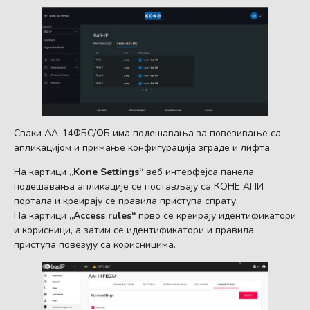
Сваки АА-14ФБС/ФБ има подешавања за повезивање са
апликацијом и примање конфигурација зграде и лифта.
На картици
„Kone Settings“
веб интерфејса панела,
подешавања апликације се постављају са КОНЕ АПИ
портала и креирају се правила приступа спрату.
На картици
„Access rules“
прво се креирају идентификатори
и корисници, а затим се идентификатори и правила
приступа повезују са корисницима.