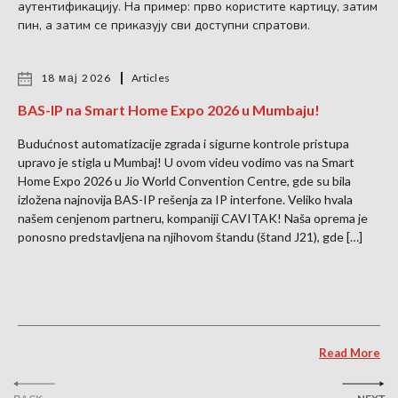
аутентификацију. На пример: прво користите картицу, затим
пин, а затим се приказују сви доступни спратови.
18 мај 2026
Articles
BAS-IP na Smart Home Expo 2026 u Mumbaju!
Budućnost automatizacije zgrada i sigurne kontrole pristupa
upravo je stigla u Mumbaj! U ovom videu vodimo vas na Smart
Home Expo 2026 u Jio World Convention Centre, gde su bila
izložena najnovija BAS-IP rešenja za IP interfone. Veliko hvala
našem cenjenom partneru, kompaniji CAVITAK! Naša oprema je
ponosno predstavljena na njihovom štandu (štand J21), gde […]
Read More