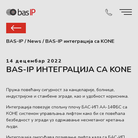
BAS-IP
/
News
/
BAS-IP интеграција са KONE
14 децембар 2022
BAS-IP ИНТЕГРАЦИЈА СА KONE
Пружа повећану сигурност за канцеларије, болнице,
индустријске и стамбене зграде, као и удобност корисника.
Интеграција повезује спољну плочу БАС-ИП АА-14ФБС са
КОНЕ системом управљања лифтом како би се повећала
безбедност у згради уз одржавање несметаног кретања
људи.
Интеграција омогућава позивање лифта када га БАС-ИП