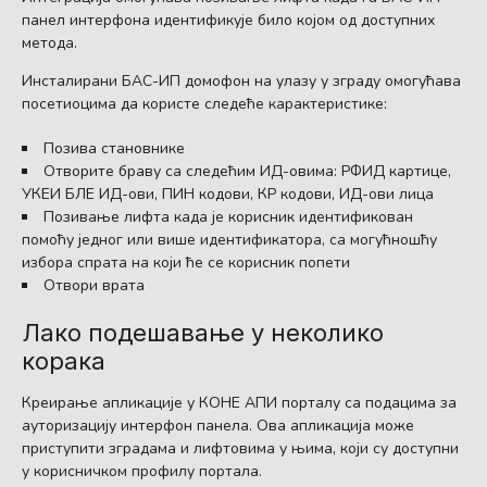
панел интерфона идентификује било којом од доступних
метода.
Инсталирани БАС-ИП домофон на улазу у зграду омогућава
посетиоцима да користе следеће карактеристике:
Позива становнике
Отворите браву са следећим ИД-овима: РФИД картице,
УКЕИ БЛЕ ИД-ови, ПИН кодови, КР кодови, ИД-ови лица
Позивање лифта када је корисник идентификован
помоћу једног или више идентификатора, са могућношћу
избора спрата на који ће се корисник попети
Отвори врата
Лако подешавање у неколико
корака
Креирање апликације у КОНЕ АПИ порталу са подацима за
ауторизацију интерфон панела. Ова апликација може
приступити зградама и лифтовима у њима, који су доступни
у корисничком профилу портала.