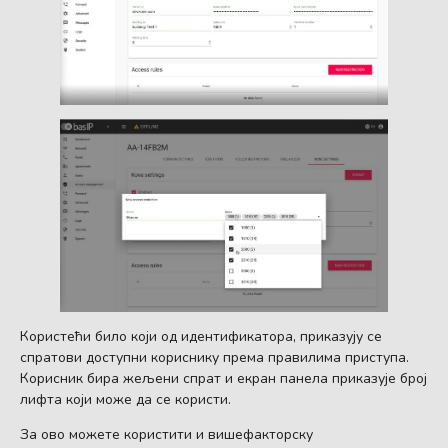
Користећи било који од идентификатора, приказују се
спратови доступни кориснику према правилима приступа.
Корисник бира жељени спрат и екран панела приказује број
лифта који може да се користи.
За ово можете користити и вишефакторску