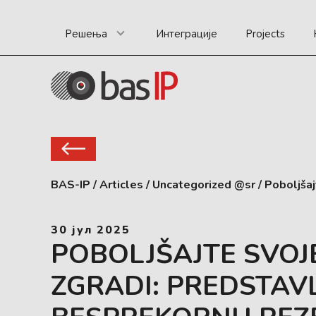
Решења
Интеграције
Projects
BAS-IP
/
Articles
/
Uncategorized @sr
/
Poboljšaj
30 јул 2025
POBOLJŠAJTE SVOJ
ZGRADI: PREDSTAV