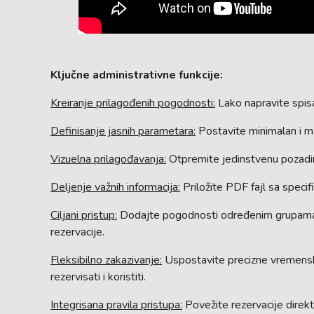
Ključne administrativne funkcije:
Kreiranje prilagođenih pogodnosti:
Lako napravite spisa
Definisanje jasnih parametara:
Postavite minimalan i ma
Vizuelna prilagođavanja:
Otpremite jedinstvenu pozadinsk
Deljenje važnih informacija:
Priložite PDF fajl sa specifi
Ciljani pristup:
Dodajte pogodnosti određenim grupama ko
rezervacije.
Fleksibilno zakazivanje:
Uspostavite precizne vremensk
rezervisati i koristiti.
Integrisana pravila pristupa:
Povežite rezervacije direk