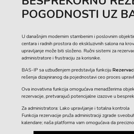
BESPREKORNU REZ
POGODNOSTI UZ BA
U današnjim modernim stambenim i poslovnim objektima,
centara i radnih prostora do ekskluzivnih salona na kro
upravljanje može biti složeno. Ručni sistemi za rezervac
administratore i frustraciju za korisnike.
BAS-IP sa uzbuđenjem predstavlja funkciju
Rezervac
rešenja dizajniranog da pojednostavi ceo proces upravlj
Ova inovativna funkcija omogućava menadžerima objekata
rezervacije, pretvarajući potencijalne izazove u besprek
Za administratora: Lako upravljanje i totalna kontrola
Funkcija rezervacije pruža administraciji zgrade sveob
kalendare; naša platforma vam omogućava da precizno i 