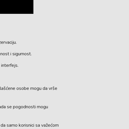
ervaciju.
ost i sigurnost.
interfejs.
ovlašćene osobe mogu da vrše
kada se pogodnosti mogu
i da samo korisnici sa važećom