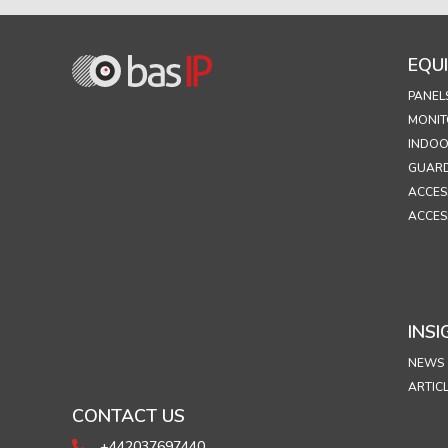
EQU
PANEL
MONIT
INDOO
GUARD
ACCES
ACCES
INSI
NEWS
ARTIC
CONTACT US
+442037697440