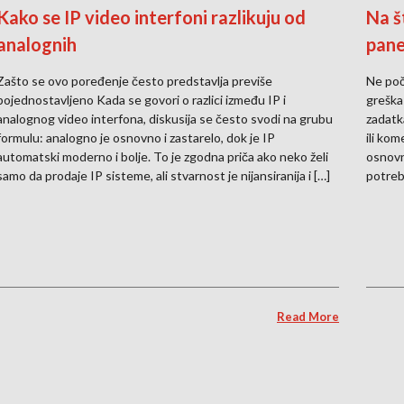
Kako se IP video interfoni razlikuju od
Na š
analognih
pane
Zašto se ovo poređenje često predstavlja previše
Ne poč
pojednostavljeno Kada se govori o razlici između IP i
greška
analognog video interfona, diskusija se često svodi na grubu
zadatk
formulu: analogno je osnovno i zastarelo, dok je IP
ili kom
automatski moderno i bolje. To je zgodna priča ako neko želi
osnovna
samo da prodaje IP sisteme, ali stvarnost je nijansiranija i […]
potreba
Read More