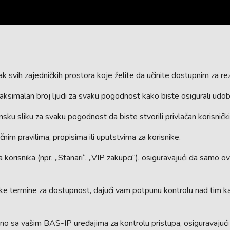
k svih zajedničkih prostora koje želite da učinite dostupnim za rez
ksimalan broj ljudi za svaku pogodnost kako biste osigurali udobn
u sliku za svaku pogodnost da biste stvorili privlačan korisnički 
čnim pravilima, propisima ili uputstvima za korisnike.
risnika (npr. „Stanari“, „VIP zakupci“), osiguravajući da samo 
e termine za dostupnost, dajući vam potpunu kontrolu nad tim 
tno sa vašim BAS-IP uređajima za kontrolu pristupa, osiguravajuć