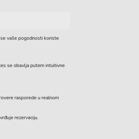
a se vaše pogodnosti koriste
ces se obavlja putem intuitivne
 provere rasporede u realnom
vrđuje rezervaciju.