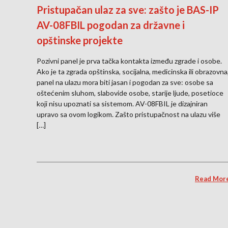
Pristupačan ulaz za sve: zašto je BAS-IP
AV-08FBIL pogodan za državne i
opštinske projekte
Pozivni panel je prva tačka kontakta između zgrade i osobe.
Ako je ta zgrada opštinska, socijalna, medicinska ili obrazovna
panel na ulazu mora biti jasan i pogodan za sve: osobe sa
oštećenim sluhom, slabovide osobe, starije ljude, posetioce
koji nisu upoznati sa sistemom. AV-08FBIL je dizajniran
upravo sa ovom logikom. Zašto pristupačnost na ulazu više
[…]
Read Mor