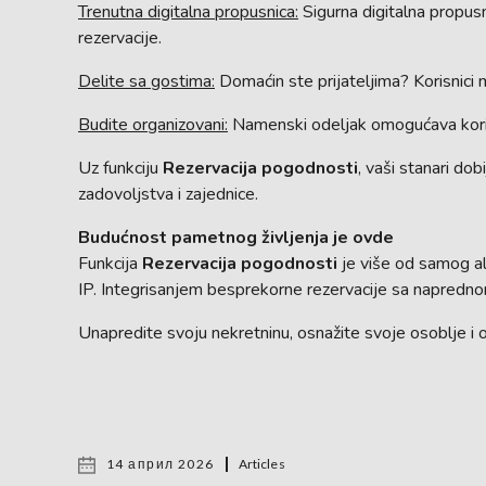
Trenutna digitalna propusnica:
Sigurna digitalna propusn
rezervacije.
Delite sa gostima:
Domaćin ste prijateljima? Korisnici 
Budite organizovani:
Namenski odeljak omogućava korisni
Uz funkciju
Rezervacija pogodnosti
, vaši stanari do
zadovoljstva i zajednice.
Budućnost pametnog življenja je ovde
Funkcija
Rezervacija pogodnosti
je više od samog a
IP. Integrisanjem besprekorne rezervacije sa napredno
Unapredite svoju nekretninu, osnažite svoje osoblje i
14 април 2026
Articles