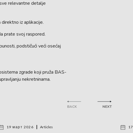
i sve relevantne detalje
irektno iz aplikacije.
a prate svoj raspored.
tpunosti, podstičući veći osećaj
kosistema zgrade koji pruža BAS-
upravljanju nekretninama.
BACK
NEXT
19 март 2026
Articles
17