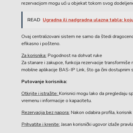
rezervacijom mogu ući u objekat tokom svog dodelje
READ
Ugradna ili nadgradna ulazna tabla: koju
Ovaj centralizovani sistem ne samo da štedi dragoceno
efikasno i pošteno.
Za korisnika:
Pogodnost na dohvat ruke
Za stanare i zakupce, funkcija rezervacije transformiš
mobilne aplikacije BAS-IP Link, što ga čini dostupnim s
Putovanje korisnika:
Otkrijte i istražite:
Korisnici mogu lako da pregledaju sp
vremenu i informacije o kapacitetu.
Rezervacija bez napora:
Nakon odabira profila, korisnik
Prihvatite i krenite:
Jasan korisnički ugovor izlaže pravi