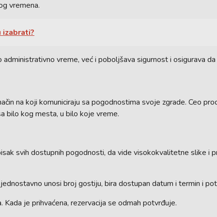
nog vremena.
 izabrati?
 administrativno vreme, već i poboljšava sigurnost i osigurava d
e način na koji komuniciraju sa pogodnostima svoje zgrade. Ceo pro
a bilo kog mesta, u bilo koje vreme.
isak svih dostupnih pogodnosti, da vide visokokvalitetne slike i
 jednostavno unosi broj gostiju, bira dostupan datum i termin i pot
la. Kada je prihvaćena, rezervacija se odmah potvrđuje.