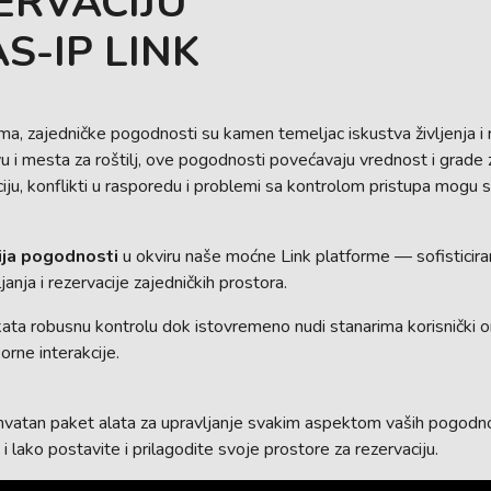
ERVACIJU
S-IP LINK
 zajedničke pogodnosti su kamen temeljac iskustva življenja i r
vu i mesta za roštilj, ove pogodnosti povećavaju vrednost i grade
iju, konflikti u rasporedu i problemi sa kontrolom pristupa mogu s
ija pogodnosti
u okviru naše moćne Link platforme — sofisticir
anja i rezervacije zajedničkih prostora.
 robusnu kontrolu dok istovremeno nudi stanarima korisnički orij
orne interakcije.
uhvatan paket alata za upravljanje svakim aspektom vaših pogodnos
lako postavite i prilagodite svoje prostore za rezervaciju.