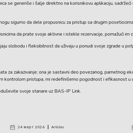
ica se generiše i šalje direktno na korisnikovu aplikaciju, sadržeć
mogu sigurno da dele propusnicu za pristup sa drugim posetiocima d
cima da prate svoje aktivne i istekle rezervacije, pomažući im d
bijaju slobodu i fleksibilnost da uživaju u ponudi svoje zgrade u po
lata za zakazivanje; ona je sastavni deo povezanog, pametnog e
m kontrolom pristupa, mi redefinišemo pogodnost i efikasnost u 
 oduševite svoje stanare uz BAS-IP Link.
24 март 2026
Articles