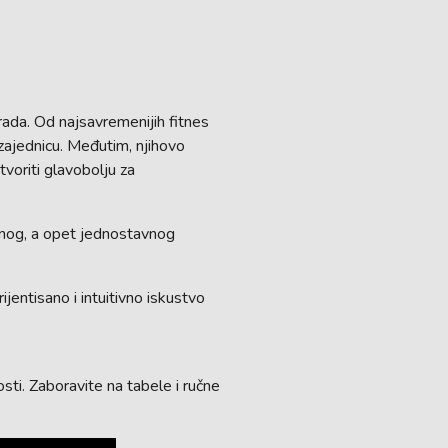
ada. Od najsavremenijih fitnes
 zajednicu. Međutim, njihovo
tvoriti glavobolju za
anog, a opet jednostavnog
entisano i intuitivno iskustvo
ti. Zaboravite na tabele i ručne