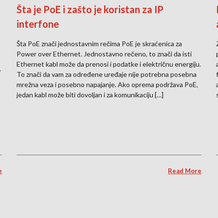
Šta je PoE i zašto je koristan za IP
interfone
Šta PoE znači jednostavnim rečima PoE je skraćenica za
Power over Ethernet. Jednostavno rečeno, to znači da isti
Ethernet kabl može da prenosi i podatke i električnu energiju.
,
To znači da vam za određene uređaje nije potrebna posebna
mrežna veza i posebno napajanje. Ako oprema podržava PoE,
jedan kabl može biti dovoljan i za komunikaciju […]
e
Read More