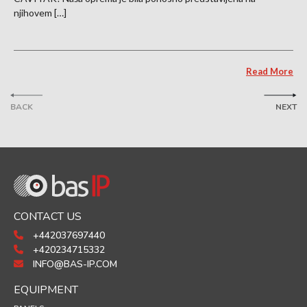
njihovem […]
Read More
BACK
NEXT
CONTACT US
+442037697440
+420234715332
INFO@BAS-IP.COM
EQUIPMENT