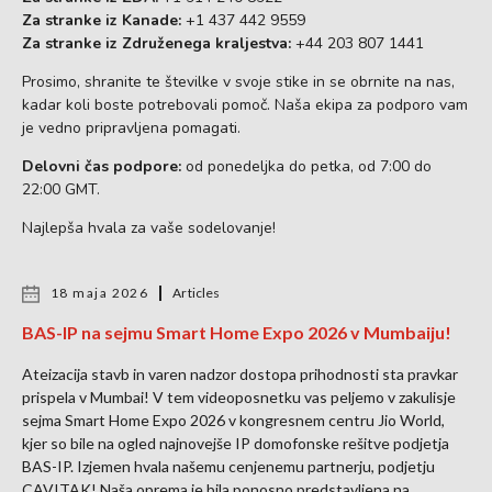
Za stranke iz Kanade:
+1 437 442 9559
Za stranke iz Združenega kraljestva:
+44 203 807 1441
Prosimo, shranite te številke v svoje stike in se obrnite na nas,
kadar koli boste potrebovali pomoč. Naša ekipa za podporo vam
je vedno pripravljena pomagati.
Delovni čas podpore:
od ponedeljka do petka, od 7:00 do
22:00 GMT.
Najlepša hvala za vaše sodelovanje!
18 maja 2026
Articles
BAS-IP na sejmu Smart Home Expo 2026 v Mumbaiju!
Ateizacija stavb in varen nadzor dostopa prihodnosti sta pravkar
prispela v Mumbai! V tem videoposnetku vas peljemo v zakulisje
sejma Smart Home Expo 2026 v kongresnem centru Jio World,
kjer so bile na ogled najnovejše IP domofonske rešitve podjetja
BAS-IP. Izjemen hvala našemu cenjenemu partnerju, podjetju
CAVITAK! Naša oprema je bila ponosno predstavljena na