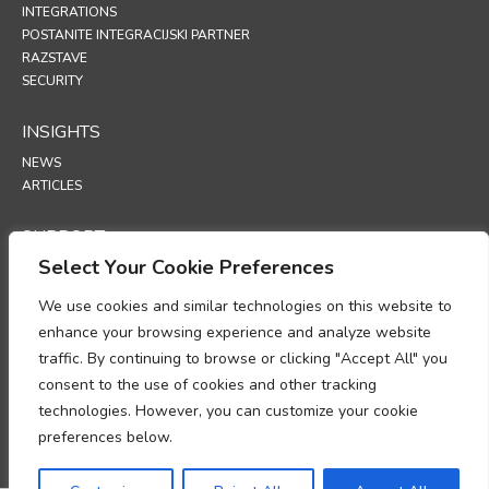
INTEGRATIONS
POSTANITE INTEGRACIJSKI PARTNER
RAZSTAVE
SECURITY
INSIGHTS
NEWS
ARTICLES
SUPPORT
Select Your Cookie Preferences
TECHNICAL PORTAL
We use cookies and similar technologies on this website to
POLICIES
enhance your browsing experience and analyze website
POLITIKA ZASEBNOSTI
traffic. By continuing to browse or clicking "Accept All" you
POLITIKA PIŠKOTKOV
consent to the use of cookies and other tracking
MEMORANDUM O SKLADNOSTI Z ZAKONODAJO PRI OBDELAVI
technologies. However, you can customize your cookie
OSEBNIH PODATKOV
DODATEK O OBDELAVI PODATKOV
preferences below.
UP