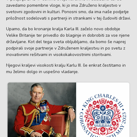
zavedamo pomembne vloge, ki jo ima Združeno kraljestvo v
svetovni zgodovini in kulturi. Ponosni smo, da ima naše podjetje
priložnost sodelovati s partnerji in strankami v tej čudoviti državi.
Upamo, da bo kronanje kralja Karla III. začelo novo obdobje
Velike Britanije ter privedlo do blaginje in dobrobiti za vse njene
državljane. Kot del tega sveta obljubljamo, da bomo še naprej
podpirali svoje partnerje v Združenem kraljestvu in po svetu z
inovativnimi rešitvami in visokokakovostnimi storitvami.
Njegovi kraljevi visokosti kralju Karlu III. še enkrat čestitamo in
mu želimo dolgo in uspešno vladanje.