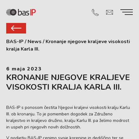
BAS-IP
/
News
/
Kronanje njegove kraljeve visokosti
kralja Karla III.
6 maja 2023
KRONANJE NJEGOVE KRALJEVE
VISOKOSTI KRALJA KARLA III.
BAS-IP s ponosom čestita Njegovi kraljevi visokosti kralju Karlu
III. ob kronanju. To je pomemben dogodek za Združeno
kraljestvo in kraljevo družino, kralju Karlu III. pa želimo modrost
in uspeh pri njegovih novih dolžnostih.
V podjetju BAS-IP cenimo svoje korenine in dediščino ter se