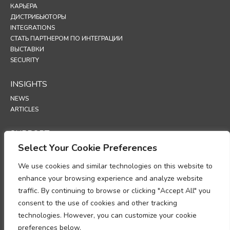
КАРЬЕРА
ДИСТРИБЬЮТОРЫ
INTEGRATIONS
СТАТЬ ПАРТНЕРОМ ПО ИНТЕГРАЦИИ
ВЫСТАВКИ
SECURITY
INSIGHTS
NEWS
ARTICLES
SUPPORT
Select Your Cookie Preferences
TECHNICAL PORTAL
We use cookies and similar technologies on this website to
POLICIES
enhance your browsing experience and analyze website
ПОЛИТИКА КОНФИДЕНЦИАЛЬНОСТИ
traffic. By continuing to browse or clicking "Accept All" you
ПОЛИТИКА ИСПОЛЬЗОВАНИЯ ФАЙЛОВ COOKIES
consent to the use of cookies and other tracking
МЕМОРАНДУМ О СООТВЕТСТВИИ ТРЕБОВАНИЯМ В ОБЛАСТИ
technologies. However, you can customize your cookie
ОБРАБОТКИ ПЕРСОНАЛЬНЫХ ДАННЫХ
ДОПОЛНЕНИЕ ОБ ОБРАБОТКЕ ДАННЫХ
preferences below.