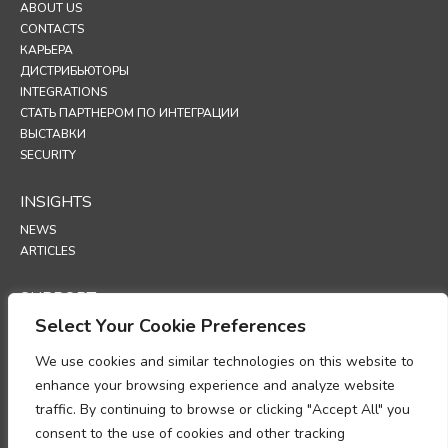
ABOUT US
CONTACTS
КАРЬЕРА
ДИСТРИБЬЮТОРЫ
INTEGRATIONS
СТАТЬ ПАРТНЕРОМ ПО ИНТЕГРАЦИИ
ВЫСТАВКИ
SECURITY
INSIGHTS
NEWS
ARTICLES
SUPPORT
Select Your Cookie Preferences
TECHNICAL PORTAL
We use cookies and similar technologies on this website to
POLICIES
enhance your browsing experience and analyze website
ПОЛИТИКА КОНФИДЕНЦИАЛЬНОСТИ
traffic. By continuing to browse or clicking "Accept All" you
ПОЛИТИКА ИСПОЛЬЗОВАНИЯ ФАЙЛОВ COOKIES
consent to the use of cookies and other tracking
МЕМОРАНДУМ О СООТВЕТСТВИИ ТРЕБОВАНИЯМ В ОБЛАСТИ