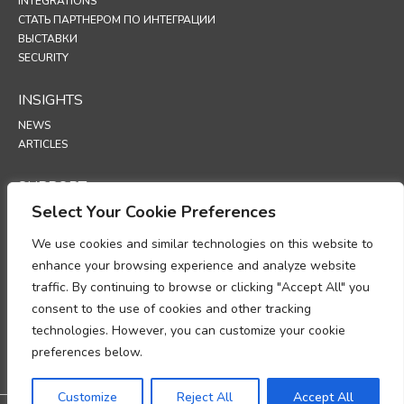
INTEGRATIONS
СТАТЬ ПАРТНЕРОМ ПО ИНТЕГРАЦИИ
ВЫСТАВКИ
SECURITY
INSIGHTS
NEWS
ARTICLES
SUPPORT
Select Your Cookie Preferences
TECHNICAL PORTAL
We use cookies and similar technologies on this website to
POLICIES
enhance your browsing experience and analyze website
ПОЛИТИКА КОНФИДЕНЦИАЛЬНОСТИ
traffic. By continuing to browse or clicking "Accept All" you
ПОЛИТИКА ИСПОЛЬЗОВАНИЯ ФАЙЛОВ COOKIES
consent to the use of cookies and other tracking
МЕМОРАНДУМ О СООТВЕТСТВИИ ТРЕБОВАНИЯМ В ОБЛАСТИ
technologies. However, you can customize your cookie
ОБРАБОТКИ ПЕРСОНАЛЬНЫХ ДАННЫХ
preferences below.
ДОПОЛНЕНИЕ ОБ ОБРАБОТКЕ ДАННЫХ
UP
Customize
Reject All
Accept All