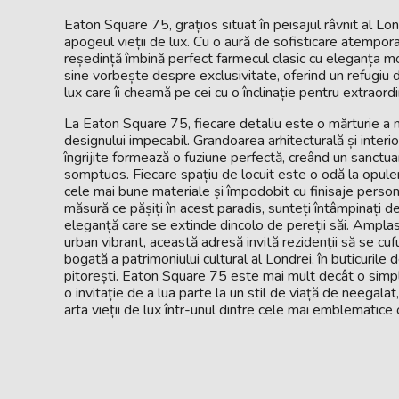
Eaton Square 75, grațios situat în peisajul râvnit al Lon
apogeul vieții de lux. Cu o aură de sofisticare atempor
reședință îmbină perfect farmecul clasic cu eleganța m
sine vorbește despre exclusivitate, oferind un refugiu 
lux care îi cheamă pe cei cu o înclinație pentru extraordi
La Eaton Square 75, fiecare detaliu este o mărturie a m
designului impecabil. Grandoarea arhitecturală și interi
îngrijite formează o fuziune perfectă, creând un sanctuar
somptuos. Fiecare spațiu de locuit este o odă la opule
cele mai bune materiale și împodobit cu finisaje person
măsură ce pășiți în acest paradis, sunteți întâmpinați 
eleganță care se extinde dincolo de pereții săi. Amplas
urban vibrant, această adresă invită rezidenții să se cuf
bogată a patrimoniului cultural al Londrei, în buticurile de
pitorești. Eaton Square 75 este mai mult decât o simp
o invitație de a lua parte la un stil de viață de neegala
arta vieții de lux într-unul dintre cele mai emblematice 