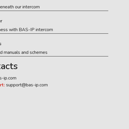
eneath our intercom
r
ness with BAS-IP intercom
s
ed manuals and schemes
acts
s-ip.com
rt:
support@bas-ip.com