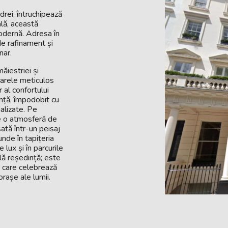
drei, întruchipează
ală, această
odernă. Adresa în
de rafinament și
nar.
ăiestriei și
oarele meticulos
 al confortului
nță, împodobit cu
alizate. Pe
de o atmosferă de
ată într-un peisaj
unde în tapițeria
 lux și în parcurile
lă reședință; este
t, care celebrează
orașe ale lumii.