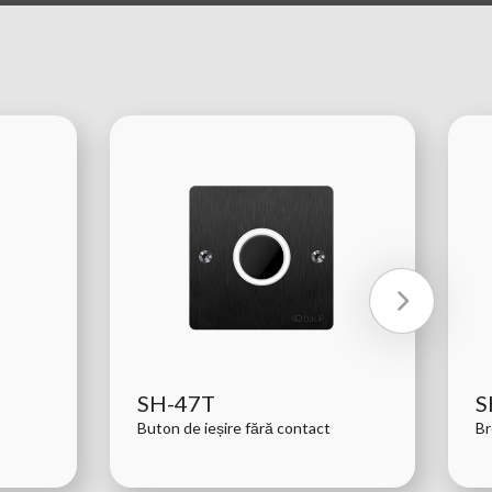
SH-47T
S
Buton de ieșire fără contact
Br