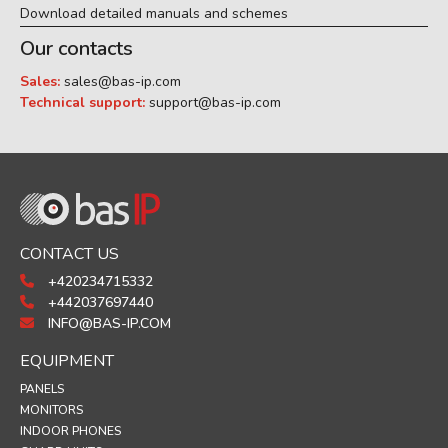
Download detailed manuals and schemes
Our contacts
Sales:
sales@bas-ip.com
Technical support:
support@bas-ip.com
CONTACT US
+420234715332
+442037697440
INFO@BAS-IP.COM
EQUIPMENT
PANELS
MONITORS
INDOOR PHONES