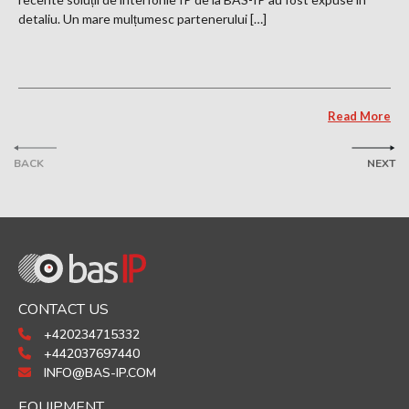
detaliu. Un mare mulțumesc partenerului […]
Read More
BACK
NEXT
CONTACT US
+420234715332
+442037697440
INFO@BAS-IP.COM
EQUIPMENT