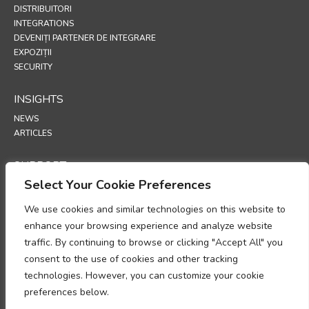
DISTRIBUITORI
INTEGRATIONS
DEVENIȚI PARTENER DE INTEGRARE
EXPOZIȚII
SECURITY
INSIGHTS
NEWS
ARTICLES
SUPPORT
Select Your Cookie Preferences
TECHNICAL PORTAL
We use cookies and similar technologies on this website to
POLICIES
enhance your browsing experience and analyze website
POLITICA DE CONFIDENȚIALITATE
traffic. By continuing to browse or clicking "Accept All" you
POLITICA PRIVIND COOKIE-URILE
consent to the use of cookies and other tracking
MEMORANDUM PRIVIND CONFORMITATEA PRELUCRĂRII DATELOR CU
technologies. However, you can customize your cookie
CARACTER PERSONAL
preferences below.
ACT ADENDUM PRIVIND PRELUCRAREA DATELOR
UP