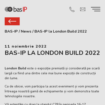
BAS-IP
/
News
/
BAS-IP la London Build 2022
11 noiembrie 2022
BAS-IP LA LONDON BUILD 2022
London Build
este o expoziție premiată și considerată pe scară
largă ca fiind una dintre cele mai bune expoziții de construcții
din lume.
Ca de obicei, vom participa la acest eveniment și vom prezenta
întreaga noastră gamă de echipamente și vom demonstra toate
tehnologiile noastre.
Vă așteptăm cu drag la standul C78 în perioada 16-17