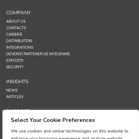
COMPANY
ABOUT US
CONTACTS
CARIERĂ
DISTRIBUITORI
INTEGRATIONS
DEVENIȚI PARTENER DE INTEGRARE
EXPOZIȚII
SECURITY
INSIGHTS
NEWS
ARTICLES
SUPPORT
Select Your Cookie Preferences
TECHNICAL PORTAL
We use cookies and similar technologies on this website to
POLICIES
enhance your browsing experience and analyze website