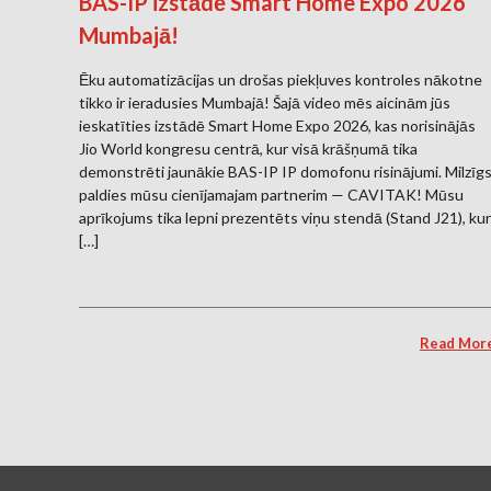
BAS-IP izstādē Smart Home Expo 2026
Mumbajā!
Ēku automatizācijas un drošas piekļuves kontroles nākotne
tikko ir ieradusies Mumbajā! Šajā video mēs aicinām jūs
ieskatīties izstādē Smart Home Expo 2026, kas norisinājās
Jio World kongresu centrā, kur visā krāšņumā tika
demonstrēti jaunākie BAS-IP IP domofonu risinājumi. Milzīg
paldies mūsu cienījamajam partnerim — CAVITAK! Mūsu
aprīkojums tika lepni prezentēts viņu stendā (Stand J21), kur
[…]
Read Mor