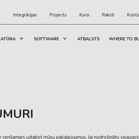
Integrācijas
Projects
Kursi
Raksti
Konta
RATŪRA
SOFTWARE
ATBALSTS
WHERE TO B
UMURI
 cenšamies uzlabot mūsu pakalpojumus, lai nodrošinātu visaugstā