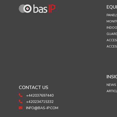
EQU
PANEL
MONIT
INDOO
GUARD
ACCES
ACCES
INSI
NEWS
CONTACT US
ARTIC
+442037697440
+420234715332
INFO@BAS-IP.COM