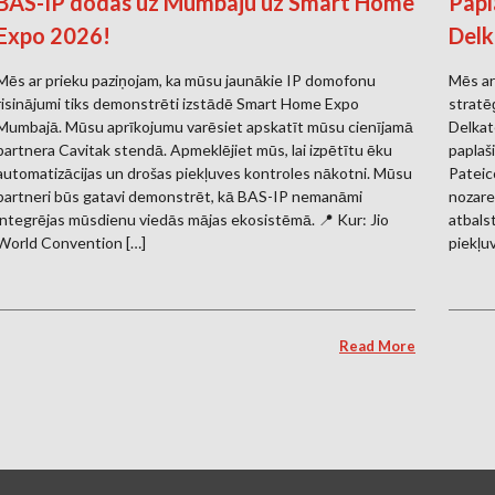
BAS-IP dodas uz Mumbaju uz Smart Home
Papl
Expo 2026!
Delk
Mēs ar prieku paziņojam, ka mūsu jaunākie IP domofonu
Mēs ar
risinājumi tiks demonstrēti izstādē Smart Home Expo
stratē
Mumbajā. Mūsu aprīkojumu varēsiet apskatīt mūsu cienījamā
Delkate
partnera Cavitak stendā. Apmeklējiet mūs, lai izpētītu ēku
paplaš
automatizācijas un drošas piekļuves kontroles nākotni. Mūsu
Pateico
partneri būs gatavi demonstrēt, kā BAS-IP nemanāmi
nozare
integrējas mūsdienu viedās mājas ekosistēmā. 📍 Kur: Jio
atbals
World Convention […]
piekļu
Read More