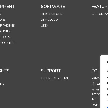
IPMENT
SOFTWARE
FEATUR
S
LINK PLATFORM
CUSTOMIZA
ORS
LINK CLOUD
R PHONES
UKEY
 UNITS
SORIES
S CONTROL
GHTS
SUPPORT
POLICIE
TECHNICAL PORTAL
PRIVĀTUMA
LES
SĪKFAILU PO
MEMORAND
PERSONAS
APSTRĀDES
DATU APS