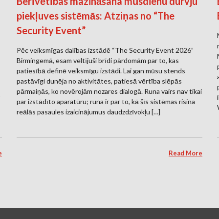
Berīvētības mazināšana mūsdienu durvju
piekļuves sistēmās: Atziņas no “The
Security Event”
Pēc veiksmīgas dalības izstādē “The Security Event 2026”
Birmingemā, esam veltījuši brīdi pārdomām par to, kas
patiesībā definē veiksmīgu izstādi. Lai gan mūsu stends
s
pastāvīgi dunēja no aktivitātes, patiesā vērtība slēpās
pārmaiņās, ko novērojām nozares dialogā. Runa vairs nav tikai
par izstādīto aparatūru; runa ir par to, kā šīs sistēmas risina
reālās pasaules izaicinājumus daudzdzīvokļu […]
e
Read More