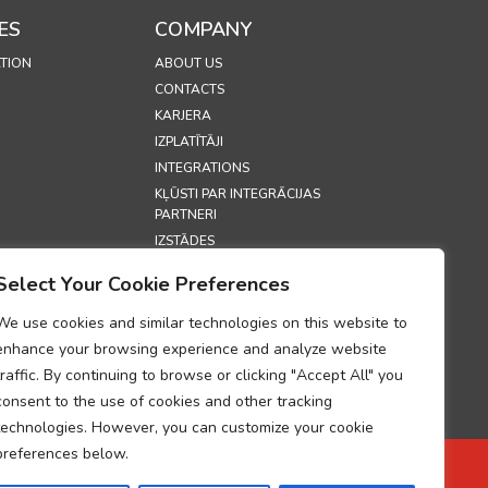
ES
COMPANY
TION
ABOUT US
CONTACTS
KARJERA
IZPLATĪTĀJI
INTEGRATIONS
KĻŪSTI PAR INTEGRĀCIJAS
PARTNERI
IZSTĀDES
SECURITY
Select Your Cookie Preferences
S
We use cookies and similar technologies on this website to
enhance your browsing experience and analyze website
 POLITIKA
traffic. By continuing to browse or clicking "Accept All" you
LITIKA
consent to the use of cookies and other tracking
S PAR
technologies. However, you can customize your cookie
 DATU
 ATBILSTĪBU
preferences below.
TRĀDES