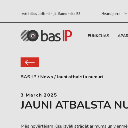
Risinājumi
Izstrādāts Lielbritānijā. Samontēts ES
FUNKCIJAS
APA
BAS-IP
/
News
/
Jauni atbalsta numuri
3 March 2025
JAUNI ATBALSTA N
Mēs novērtējam jūsu izvēli strādāt ar mums un vienmēr