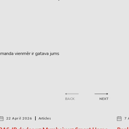
komanda vienmēr ir gatava jums
BACK
NEXT
22 April 2026
Articles
7 