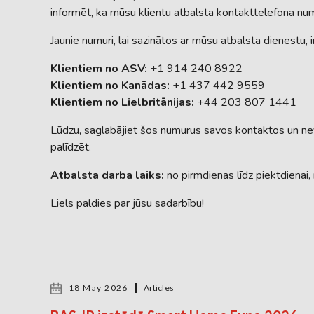
informēt, ka mūsu klientu atbalsta kontakttelefona nu
Jaunie numuri, lai sazinātos ar mūsu atbalsta dienestu, ir
Klientiem no ASV:
+1 914 240 8922
Klientiem no Kanādas:
+1 437 442 9559
Klientiem no Lielbritānijas:
+44 203 807 1441
Lūdzu, saglabājiet šos numurus savos kontaktos un nev
palīdzēt.
Atbalsta darba laiks:
no pirmdienas līdz piektdienai
Liels paldies par jūsu sadarbību!
18 May 2026
Articles