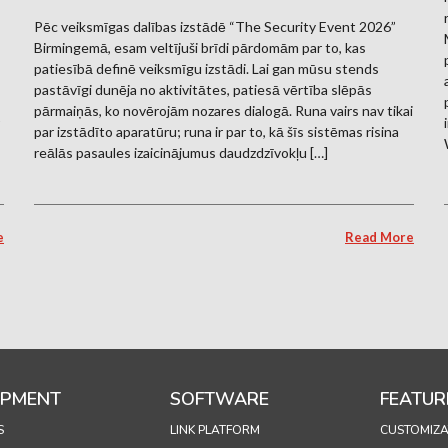
Pēc veiksmīgas dalības izstādē “The Security Event 2026”
Birmingemā, esam veltījuši brīdi pārdomām par to, kas
patiesībā definē veiksmīgu izstādi. Lai gan mūsu stends
s
pastāvīgi dunēja no aktivitātes, patiesā vērtība slēpās
pārmaiņās, ko novērojām nozares dialogā. Runa vairs nav tikai
par izstādīto aparatūru; runa ir par to, kā šīs sistēmas risina
reālās pasaules izaicinājumus daudzdzīvokļu […]
e
Read More
IPMENT
SOFTWARE
FEATUR
S
LINK PLATFORM
CUSTOMIZA