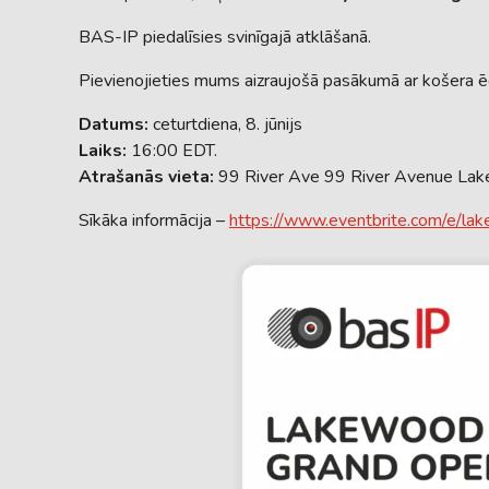
BAS-IP piedalīsies svinīgajā atklāšanā.
Pievienojieties mums aizraujošā pasākumā ar košera ēdi
Datums:
ceturtdiena, 8. jūnijs
Laiks:
16:00 EDT.
Atrašanās vieta:
99 River Ave 99 River Avenue Lak
Sīkāka informācija –
https://www.eventbrite.com/e/l