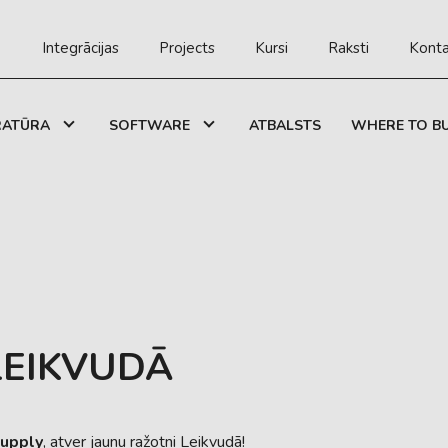
Integrācijas
Projects
Kursi
Raksti
Konta
RATŪRA
SOFTWARE
ATBALSTS
WHERE TO B
LEIKVUDĀ
Supply
, atver jaunu ražotni Leikvudā!