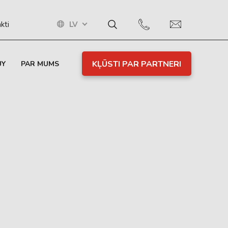
LV
kti
KĻŪSTI PAR PARTNERI
UY
PAR MUMS