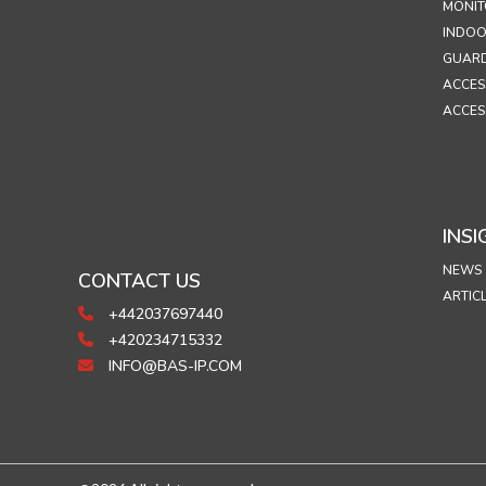
MONIT
INDOO
GUARD
ACCES
ACCES
INSI
NEWS
CONTACT US
ARTIC
+442037697440
+420234715332
INFO@BAS-IP.COM