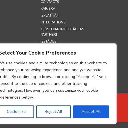
CONTACTS
KARJERA
IZPLATĪTĀJI
INTEGRATIONS
KĻŪSTI PAR INTEGRĀCIJAS
PARTNERI
IZSTĀDES
SECURITY
Select Your Cookie Preferences
S
We use cookies and similar technologies on this website to
enhance your browsing experience and analyze website
 POLITIKA
traffic. By continuing to browse or clicking "Accept All" you
LITIKA
consent to the use of cookies and other tracking
S PAR
technologies. However, you can customize your cookie
 DATU
 ATBILSTĪBU
preferences below.
TRĀDES
JUMS
Customize
Reject All
Accept All
UP