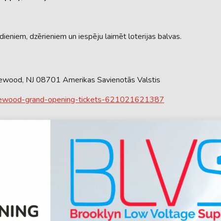
eniem, dzērieniem un iespēju laimēt loterijas balvas.
ewood, NJ 08701 Amerikas Savienotās Valstis
akewood-grand-opening-tickets-621021621387