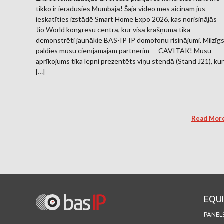
tikko ir ieradusies Mumbajā! Šajā video mēs aicinām jūs
ieskatīties izstādē Smart Home Expo 2026, kas norisinājās
Jio World kongresu centrā, kur visā krāšņumā tika
demonstrēti jaunākie BAS-IP IP domofonu risinājumi. Milzīg
paldies mūsu cienījamajam partnerim — CAVITAK! Mūsu
aprīkojums tika lepni prezentēts viņu stendā (Stand J21), kur
[…]
Read Mor
EQU
PANEL