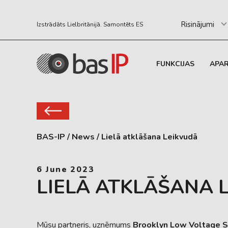
Risinājumi
Izstrādāts Lielbritānijā. Samontēts ES
FUNKCIJAS
APA
BAS-IP
/
News
/
Lielā atklāšana Leikvudā
6 June 2023
LIELĀ ATKLĀŠANA 
Mūsu partneris, uzņēmums
Brooklyn Low Voltage 