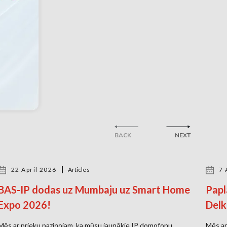
BACK
NEXT
22 April 2026
Articles
7 
BAS-IP dodas uz Mumbaju uz Smart Home
Papl
Expo 2026!
Delk
Mēs ar prieku paziņojam, ka mūsu jaunākie IP domofonu
Mēs ar