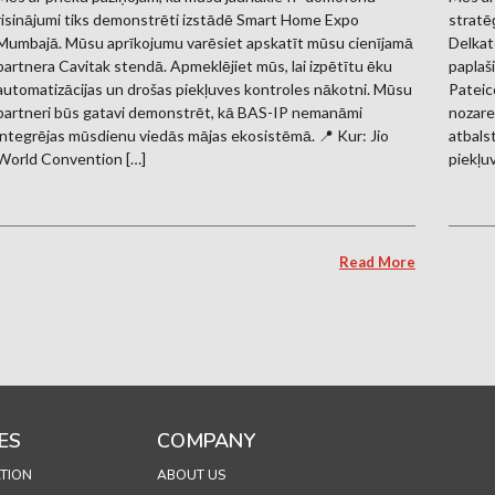
risinājumi tiks demonstrēti izstādē Smart Home Expo
stratē
Mumbajā. Mūsu aprīkojumu varēsiet apskatīt mūsu cienījamā
Delkate
partnera Cavitak stendā. Apmeklējiet mūs, lai izpētītu ēku
paplaš
automatizācijas un drošas piekļuves kontroles nākotni. Mūsu
Pateico
partneri būs gatavi demonstrēt, kā BAS-IP nemanāmi
nozare
integrējas mūsdienu viedās mājas ekosistēmā. 📍 Kur: Jio
atbals
World Convention […]
piekļu
Read More
ES
COMPANY
TION
ABOUT US