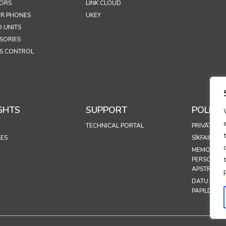
ORS
LINK CLOUD
R PHONES
UKEY
 UNITS
SORIES
S CONTROL
GHTS
SUPPORT
POLICIE
TECHNICAL PORTAL
PRIVĀTUMA
LES
SĪKFAILU PO
MEMORAND
PERSONAS
APSTRĀDES
DATU APS
PAPILDINĀ