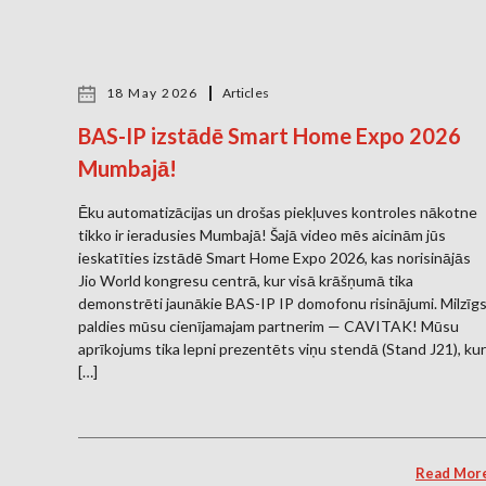
18 May 2026
Articles
BAS-IP izstādē Smart Home Expo 2026
Mumbajā!
Ēku automatizācijas un drošas piekļuves kontroles nākotne
tikko ir ieradusies Mumbajā! Šajā video mēs aicinām jūs
ieskatīties izstādē Smart Home Expo 2026, kas norisinājās
Jio World kongresu centrā, kur visā krāšņumā tika
demonstrēti jaunākie BAS-IP IP domofonu risinājumi. Milzīg
paldies mūsu cienījamajam partnerim — CAVITAK! Mūsu
aprīkojums tika lepni prezentēts viņu stendā (Stand J21), kur
[…]
Read Mor