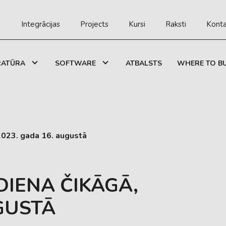
Integrācijas
Projects
Kursi
Raksti
Konta
RATŪRA
SOFTWARE
ATBALSTS
WHERE TO B
 2023. gada 16. augustā
 DIENA ČIKĀGĀ,
GUSTĀ