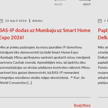
BACK
NEXT
22 April 2026
Articles
7 
BAS-IP dodas uz Mumbaju uz Smart Home
Papl
Expo 2026!
Delk
Mēs ar prieku paziņojam, ka mūsu jaunākie IP domofonu
Mēs ar
risinājumi tiks demonstrēti izstādē Smart Home Expo
stratē
Mumbajā. Mūsu aprīkojumu varēsiet apskatīt mūsu cienījamā
Delkate
partnera Cavitak stendā. Apmeklējiet mūs, lai izpētītu ēku
paplaš
automatizācijas un drošas piekļuves kontroles nākotni. Mūsu
Pateico
partneri būs gatavi demonstrēt, kā BAS-IP nemanāmi
nozare
integrējas mūsdienu viedās mājas ekosistēmā. 📍 Kur: Jio
atbals
World Convention […]
piekļu
Read More