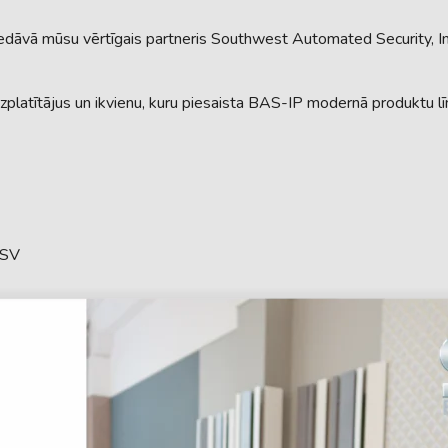
edāvā mūsu vērtīgais partneris Southwest Automated Security, In
izplatītājus un ikvienu, kuru piesaista BAS-IP modernā produktu līn
ASV