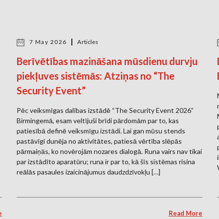
7 May 2026
Articles
Berīvētības mazināšana mūsdienu durvju
piekļuves sistēmās: Atziņas no “The
Security Event”
Pēc veiksmīgas dalības izstādē “The Security Event 2026”
Birmingemā, esam veltījuši brīdi pārdomām par to, kas
patiesībā definē veiksmīgu izstādi. Lai gan mūsu stends
s
pastāvīgi dunēja no aktivitātes, patiesā vērtība slēpās
pārmaiņās, ko novērojām nozares dialogā. Runa vairs nav tikai
par izstādīto aparatūru; runa ir par to, kā šīs sistēmas risina
reālās pasaules izaicinājumus daudzdzīvokļu […]
e
Read More