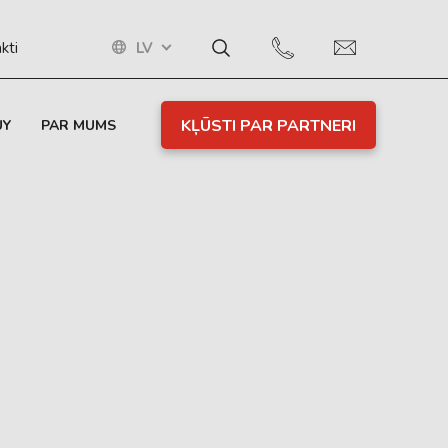
LV
kti
KĻŪSTI PAR PARTNERI
UY
PAR MUMS