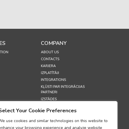
ES
COMPANY
TION
ABOUT US
CONTACTS
KARJERA
IZPLATĪTĀJI
INTEGRATIONS
KĻŪSTI PAR INTEGRĀCIJAS
PARTNERI
IZSTĀDES
SECURITY
Select Your Cookie Preferences
S
We use cookies and similar technologies on this website to
enhance your browsing experience and analyze website