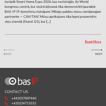
izstādē Smart Home Expo 2026, kas norisinājās Jio World
kongresu centrā, kur visā krāšņumā tika demonstrēti jaunākie
BAS-IP IP domofonu risinājumi. Milzīgs paldies mūsu cienījamajam
partnerim — CAVITAK! Mūsu aprīkojums tika lepni prezentēts
viņu stendā (Stand J21), kur […]
Read More
BACK
NEXT
CONTACT US
+442037697440
+420234715332