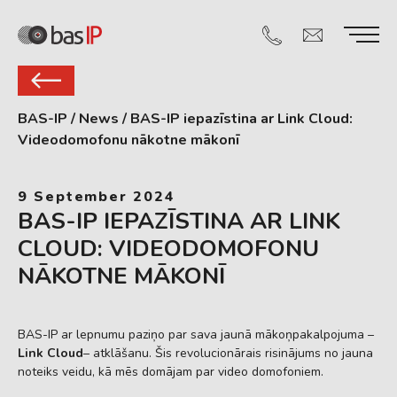
BAS-IP
/
News
/
BAS-IP iepazīstina ar Link Cloud:
Videodomofonu nākotne mākonī
9 September 2024
BAS-IP IEPAZĪSTINA AR LINK
CLOUD: VIDEODOMOFONU
NĀKOTNE MĀKONĪ
BAS-IP ar lepnumu paziņo par sava jaunā mākoņpakalpojuma –
Link Cloud
– atklāšanu. Šis revolucionārais risinājums no jauna
noteiks veidu, kā mēs domājam par video domofoniem.