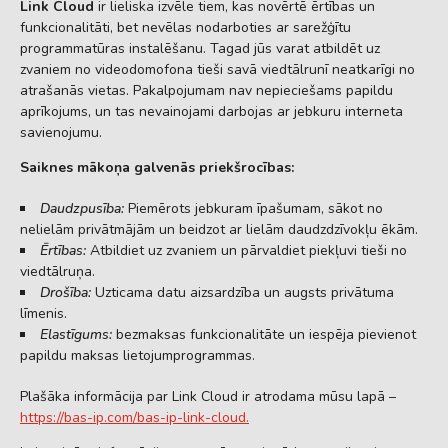
Link Cloud
ir lieliska izvēle tiem, kas novērtē ērtības un
funkcionalitāti, bet nevēlas nodarboties ar sarežģītu
programmatūras instalēšanu. Tagad jūs varat atbildēt uz
zvaniem no videodomofona tieši savā viedtālrunī neatkarīgi no
atrašanās vietas. Pakalpojumam nav nepieciešams papildu
aprīkojums, un tas nevainojami darbojas ar jebkuru interneta
savienojumu.
Saiknes mākoņa galvenās priekšrocības:
Daudzpusība:
Piemērots jebkuram īpašumam, sākot no
nelielām privātmājām un beidzot ar lielām daudzdzīvokļu ēkām.
Ērtības:
Atbildiet uz zvaniem un pārvaldiet piekļuvi tieši no
viedtālruņa.
Drošība:
Uzticama datu aizsardzība un augsts privātuma
līmenis.
Elastīgums:
bezmaksas funkcionalitāte un iespēja pievienot
papildu maksas lietojumprogrammas.
Plašāka informācija par Link Cloud ir atrodama mūsu lapā –
https://bas-ip.com/bas-ip-link-cloud.