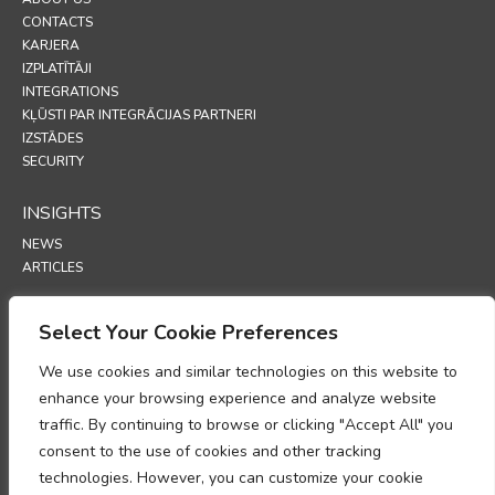
CONTACTS
KARJERA
IZPLATĪTĀJI
INTEGRATIONS
KĻŪSTI PAR INTEGRĀCIJAS PARTNERI
IZSTĀDES
SECURITY
INSIGHTS
NEWS
ARTICLES
SUPPORT
Select Your Cookie Preferences
TECHNICAL PORTAL
We use cookies and similar technologies on this website to
enhance your browsing experience and analyze website
POLICIES
traffic. By continuing to browse or clicking "Accept All" you
PRIVĀTUMA POLITIKA
consent to the use of cookies and other tracking
SĪKFAILU POLITIKA
technologies. However, you can customize your cookie
MEMORANDS PAR PERSONAS DATU APSTRĀDES ATBILSTĪBU