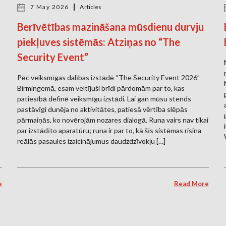
7 May 2026
Articles
Berīvētības mazināšana mūsdienu durvju
piekļuves sistēmās: Atziņas no “The
Security Event”
Pēc veiksmīgas dalības izstādē “The Security Event 2026”
Birmingemā, esam veltījuši brīdi pārdomām par to, kas
patiesībā definē veiksmīgu izstādi. Lai gan mūsu stends
s
pastāvīgi dunēja no aktivitātes, patiesā vērtība slēpās
pārmaiņās, ko novērojām nozares dialogā. Runa vairs nav tikai
par izstādīto aparatūru; runa ir par to, kā šīs sistēmas risina
reālās pasaules izaicinājumus daudzdzīvokļu […]
e
Read More