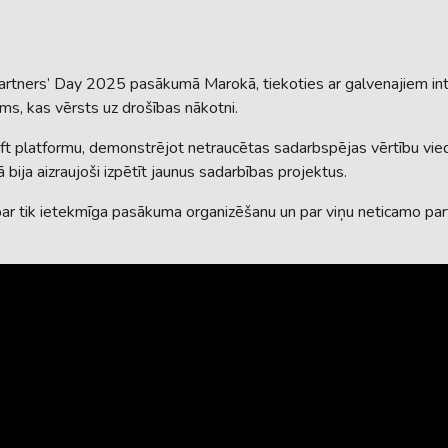
rtners’ Day 2025 pasākumā Marokā, tiekoties ar galvenajiem inte
ums, kas vērsts uz drošības nākotni.
t platformu, demonstrējot netraucētas sadarbspējas vērtību vied
 bija aizraujoši izpētīt jaunus sadarbības projektus.
 tik ietekmīga pasākuma organizēšanu un par viņu neticamo partn