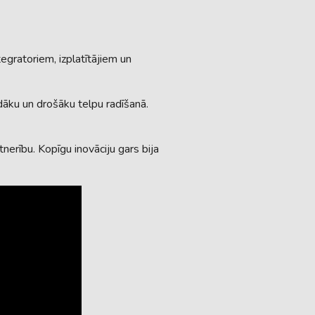
gratoriem, izplatītājiem un
āku un drošāku telpu radīšanā.
erību. Kopīgu inovāciju gars bija