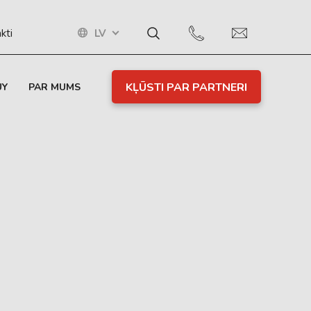
LV
kti
KĻŪSTI PAR PARTNERI
UY
PAR MUMS