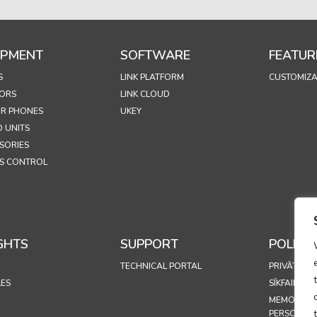
IPMENT
SOFTWARE
FEATUR
S
LINK PLATFORM
CUSTOMIZA
ORS
LINK CLOUD
R PHONES
UKEY
 UNITS
SORIES
S CONTROL
GHTS
SUPPORT
POLICIE
TECHNICAL PORTAL
PRIVĀTUMA
LES
SĪKFAILU PO
MEMORAND
PERSONAS