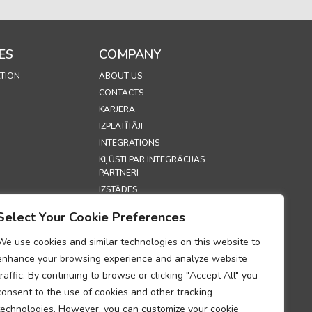
ES
COMPANY
TION
ABOUT US
CONTACTS
KARJERA
IZPLATĪTĀJI
INTEGRATIONS
KĻŪSTI PAR INTEGRĀCIJAS
PARTNERI
IZSTĀDES
SECURITY
Select Your Cookie Preferences
S
We use cookies and similar technologies on this website to
enhance your browsing experience and analyze website
 POLITIKA
traffic. By continuing to browse or clicking "Accept All" you
LITIKA
consent to the use of cookies and other tracking
S PAR
technologies. However, you can customize your cookie
 DATU