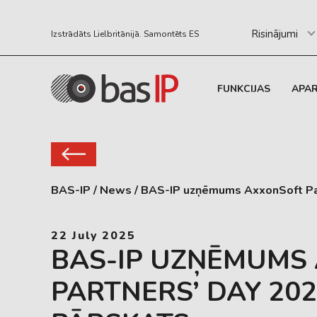
Risinājumi
Izstrādāts Lielbritānijā. Samontēts ES
FUNKCIJAS
APA
BAS-IP
/
News
/
BAS-IP uzņēmums AxxonSoft Par
22 July 2025
BAS-IP UZŅĒMUMS
PARTNERS’ DAY 20