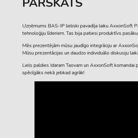
PĀRSKATS
Uzņēmums BAS-IP lieliski pavadīja laiku AxxonSoft Pa
tehnoloģiju līderiem. Tas bija patiesi produktīvs pasāk
Mēs prezentējām mūsu jaudīgo integrāciju ar AxxonSof
Mūsu prezentācijas un daudzo individuālo diskusiju laikā
Liels paldies Idaram Taovam un AxxonSoft komandai par
spēcīgāks nekā jebkad agrāk!