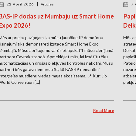
22 April 2026
Articles
7 
BAS-IP dodas uz Mumbaju uz Smart Home
Papl
Expo 2026!
Delk
Mēs ar prieku paziņojam, ka mūsu jaunākie IP domofonu
Mēs ar
risinājumi tiks demonstrēti izstādē Smart Home Expo
stratē
Mumbajā. Mūsu aprīkojumu varēsiet apskatīt mūsu cienījamā
Delkate
partnera Cavitak stendā. Apmeklējiet mūs, lai izpētītu ēku
paplaš
automatizācijas un drošas piekļuves kontroles nākotni. Mūsu
Pateico
partneri būs gatavi demonstrēt, kā BAS-IP nemanāmi
nozare
integrējas mūsdienu viedās mājas ekosistēmā. 📍 Kur: Jio
atbals
World Convention […]
piekļu
Read More