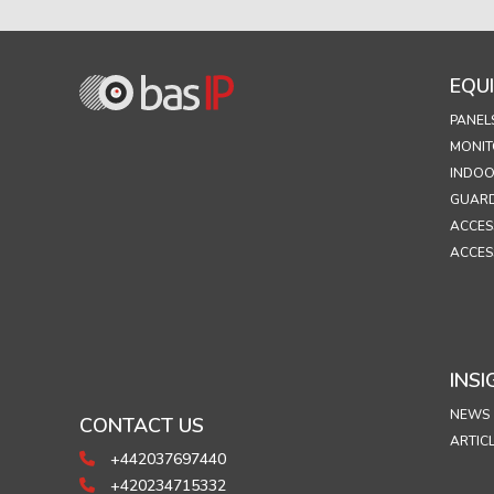
EQU
PANEL
MONIT
INDOO
GUARD
ACCES
ACCES
INSI
NEWS
CONTACT US
ARTIC
+442037697440
+420234715332