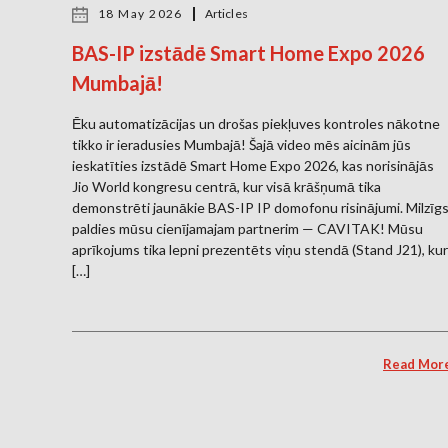
18 May 2026
Articles
BAS-IP izstādē Smart Home Expo 2026
Mumbajā!
Ēku automatizācijas un drošas piekļuves kontroles nākotne
tikko ir ieradusies Mumbajā! Šajā video mēs aicinām jūs
ieskatīties izstādē Smart Home Expo 2026, kas norisinājās
Jio World kongresu centrā, kur visā krāšņumā tika
demonstrēti jaunākie BAS-IP IP domofonu risinājumi. Milzīg
paldies mūsu cienījamajam partnerim — CAVITAK! Mūsu
aprīkojums tika lepni prezentēts viņu stendā (Stand J21), kur
[…]
Read Mor