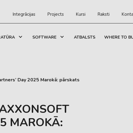
Integrācijas
Projects
Kursi
Raksti
Konta
RATŪRA
SOFTWARE
ATBALSTS
WHERE TO B
tners’ Day 2025 Marokā: pārskats
 AXXONSOFT
25 MAROKĀ: