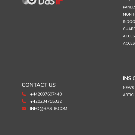
PANEL
MONIT
INDOO
GUARD
ACCES
ACCES
INSI
CONTACT US
NEWS
+442037697440
ARTIC
+420234715332
INFO@BAS-IP.COM