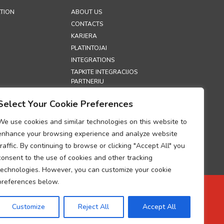
TION
ABOUT US
CONTACTS
KARJERA
PLATINTOJAI
INTEGRATIONS
TAPKITE INTEGRACIJOS
PARTNERIU
PARODOS
Select Your Cookie Preferences
SECURITY
We use cookies and similar technologies on this website to
S
enhance your browsing experience and analyze website
traffic. By continuing to browse or clicking "Accept All" you
 POLITIKA
consent to the use of cookies and other tracking
OLITIKA
technologies. However, you can customize your cookie
PERSONAL DATA
G COMPLIANCE
preferences below.
TVARKYMO
Customize
Reject All
Accept All
UP