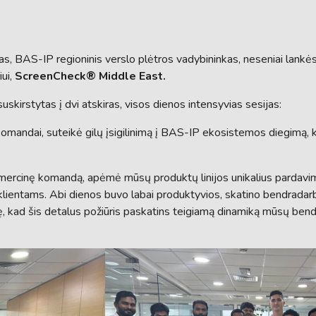
, BAS-IP regioninis verslo plėtros vadybininkas, neseniai lankės
ui,
ScreenCheck® Middle East.
uskirstytas į dvi atskiras, visos dienos intensyvias sesijas:
ių komandai, suteikė gilų įsigilinimą į BAS-IP ekosistemos diegimą, k
mercinę komandą, apėmė mūsų produktų linijos unikalius pardavim
 klientams. Abi dienos buvo labai produktyvios, skatino bendradar
, kad šis detalus požiūris paskatins teigiamą dinamiką mūsų bend