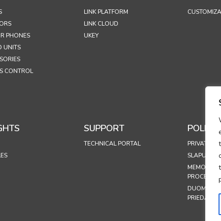
S
LINK PLATFORM
CUSTOMIZA
ORS
LINK CLOUD
R PHONES
UKEY
 UNITS
SORIES
S CONTROL
GHTS
SUPPORT
POLICIE
TECHNICAL PORTAL
PRIVATUMO
LES
SLAPUKŲ P
MEMO ON 
PROCESSIN
DUOMENŲ 
PRIEDAS