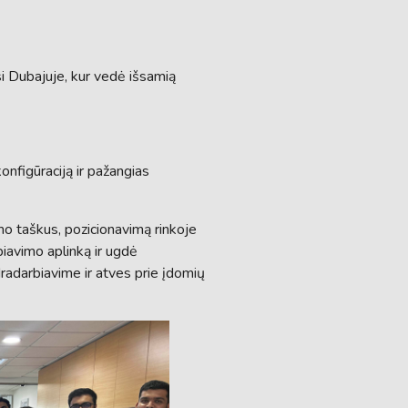
i Dubajuje, kur vedė išsamią
onfigūraciją ir pažangias
o taškus, pozicionavimą rinkoje
biavimo aplinką ir ugdė
radarbiavime ir atves prie įdomių