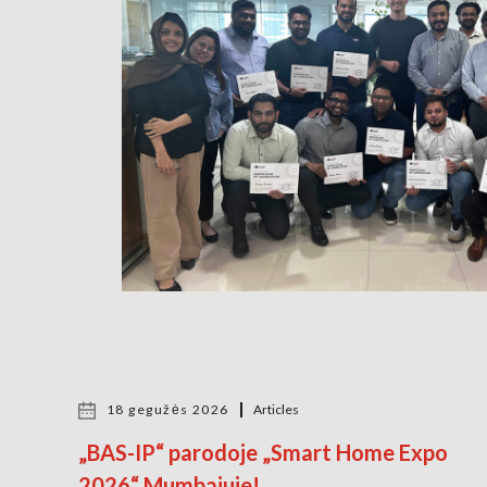
18 gegužės 2026
Articles
„BAS-IP“ parodoje „Smart Home Expo
2026“ Mumbajuje!