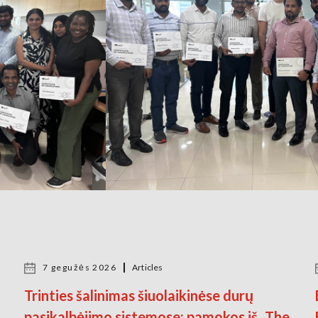
7 gegužės 2026
Articles
Trinties šalinimas šiuolaikinėse durų
pasikalbėjimo sistemose: pamokos iš „The