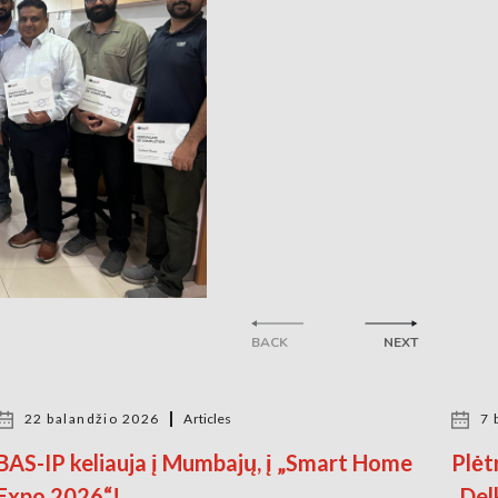
BACK
NEXT
22 balandžio 2026
Articles
7 
BAS-IP keliauja į Mumbajų, į „Smart Home
Plėt
Expo 2026“!
„Del