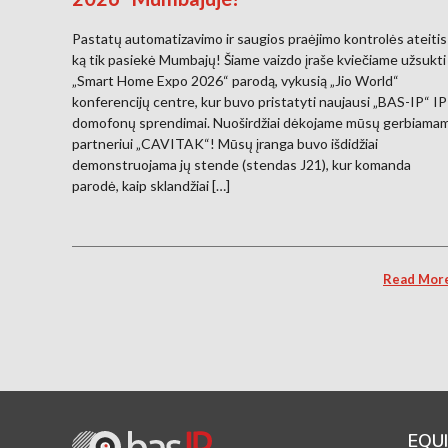
Pastatų automatizavimo ir saugios praėjimo kontrolės ateitis
ką tik pasiekė Mumbajų! Šiame vaizdo įraše kviečiame užsukti 
„Smart Home Expo 2026“ parodą, vykusią „Jio World“
konferencijų centre, kur buvo pristatyti naujausi „BAS-IP“ IP
domofonų sprendimai. Nuoširdžiai dėkojame mūsų gerbiama
partneriui „CAVITAK“! Mūsų įranga buvo išdidžiai
demonstruojama jų stende (stendas J21), kur komanda
parodė, kaip sklandžiai […]
Read Mor
EQU