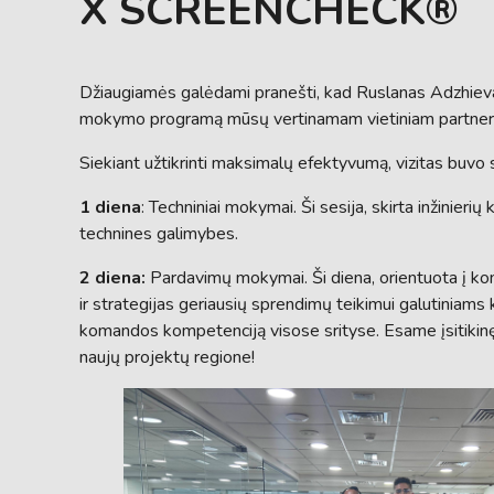
X SCREENCHECK®
Džiaugiamės galėdami pranešti, kad Ruslanas Adzhievas
mokymo programą mūsų vertinamam vietiniam partneri
Siekiant užtikrinti maksimalų efektyvumą, vizitas buvo s
1 diena
: Techniniai mokymai. Ši sesija, skirta inžinier
technines galimybes.
2 diena:
Pardavimų mokymai. Ši diena, orientuota į ko
ir strategijas geriausių sprendimų teikimui galutiniams
komandos kompetenciją visose srityse. Esame įsitikinę
naujų projektų regione!