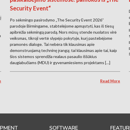
Security Event“
į
Po sėkmingo pasirodymo „The Security Event 2026“
parodoje Birmingame, stabtelėjome apmąstyti, kas iš tiesų
apibrėžia sėkmingą parodą. Nors mūsų stende nuolatos virė
m
veiksmas, tikroji vertė slypėjo pokytyje, kurį pastebėjome
pramonės dialoge. Tai nebėra tik klausimas apie
demonstruojamą techninę įrangą; tai klausimas apie tai, kaip
šios sistemos sprendžia realaus pasaulio iššūkius
daugiabučiams (MDU) ir gyvenamiesiems projektams […]
e
Read More
IPMENT
SOFTWARE
FEATUR