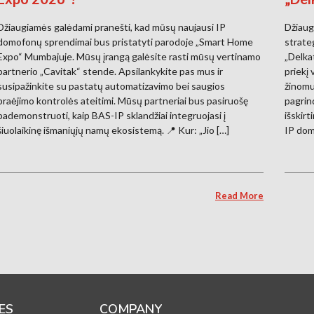
Džiaugiamės galėdami pranešti, kad mūsų naujausi IP
Džiaug
domofonų sprendimai bus pristatyti parodoje „Smart Home
strate
Expo“ Mumbajuje. Mūsų įrangą galėsite rasti mūsų vertinamo
„Delka
partnerio „Cavitak“ stende. Apsilankykite pas mus ir
priekį
susipažinkite su pastatų automatizavimo bei saugios
žinomu
praėjimo kontrolės ateitimi. Mūsų partneriai bus pasiruošę
pagrin
pademonstruoti, kaip BAS-IP sklandžiai integruojasi į
išskirt
šiuolaikinę išmaniųjų namų ekosistemą. 📍 Kur: „Jio […]
IP dom
Read More
ES
COMPANY