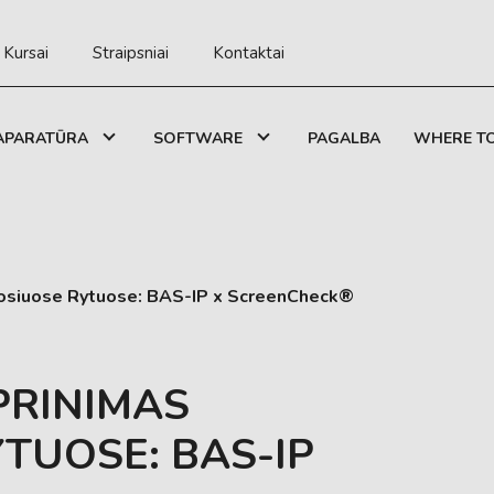
Kursai
Straipsniai
Kontaktai
APARATŪRA
SOFTWARE
PAGALBA
WHERE TO
uosiuose Rytuose: BAS-IP x ScreenCheck®
PRINIMAS
TUOSE: BAS-IP