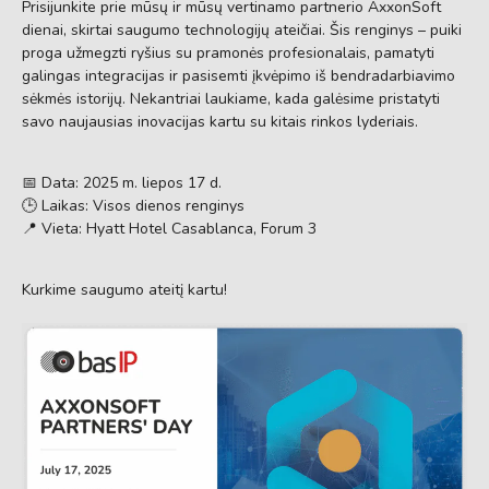
Prisijunkite prie mūsų ir mūsų vertinamo partnerio AxxonSoft
dienai, skirtai saugumo technologijų ateičiai. Šis renginys – puiki
proga užmegzti ryšius su pramonės profesionalais, pamatyti
galingas integracijas ir pasisemti įkvėpimo iš bendradarbiavimo
sėkmės istorijų. Nekantriai laukiame, kada galėsime pristatyti
savo naujausias inovacijas kartu su kitais rinkos lyderiais.
📅 Data: 2025 m. liepos 17 d.
🕒 Laikas: Visos dienos renginys
📍 Vieta: Hyatt Hotel Casablanca, Forum 3
Kurkime saugumo ateitį kartu!