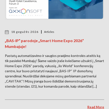
18 gegužės 2026
Articles
„BAS-IP“ parodoje „Smart Home Expo 2026“
Mumbajuje!
Pastatų automatizavimo ir saugios praėjimo kontrolės ateitis ką
tik pasiekė Mumbajų! Šiame vaizdo įraše kviečiame užsukti į „Smart
Home Expo 2026“ parodą, vykusią „Jio World“ konferencijų
centre, kur buvo pristatyti naujausi „BAS-IP“ IP domofonų
sprendimai. Nuoširdžiai dėkojame mūsų gerbiamam partneriui
„CAVITAK“! Mūsų įranga buvo išdidžiai demonstruojama jų
stende (stendas J21), kur komanda parodė, kaip sklandžiai […]
Read More