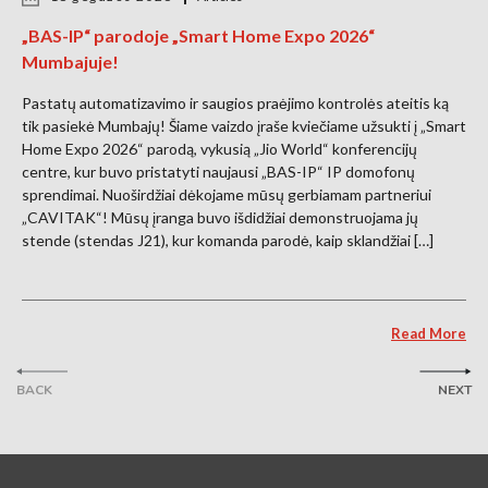
„BAS-IP“ parodoje „Smart Home Expo 2026“
Mumbajuje!
Pastatų automatizavimo ir saugios praėjimo kontrolės ateitis ką
tik pasiekė Mumbajų! Šiame vaizdo įraše kviečiame užsukti į „Smart
Home Expo 2026“ parodą, vykusią „Jio World“ konferencijų
centre, kur buvo pristatyti naujausi „BAS-IP“ IP domofonų
sprendimai. Nuoširdžiai dėkojame mūsų gerbiamam partneriui
„CAVITAK“! Mūsų įranga buvo išdidžiai demonstruojama jų
stende (stendas J21), kur komanda parodė, kaip sklandžiai […]
Read More
BACK
NEXT