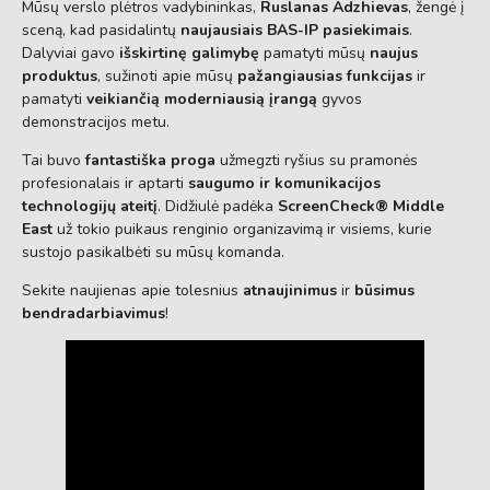
Mūsų verslo plėtros vadybininkas,
Ruslanas Adzhievas
, žengė į
sceną, kad pasidalintų
naujausiais BAS-IP pasiekimais
.
Dalyviai gavo
išskirtinę galimybę
pamatyti mūsų
naujus
produktus
, sužinoti apie mūsų
pažangiausias funkcijas
ir
pamatyti
veikiančią moderniausią įrangą
gyvos
demonstracijos metu.
Tai buvo
fantastiška proga
užmegzti ryšius su pramonės
profesionalais ir aptarti
saugumo ir komunikacijos
technologijų ateitį
. Didžiulė padėka
ScreenCheck® Middle
East
už tokio puikaus renginio organizavimą ir visiems, kurie
sustojo pasikalbėti su mūsų komanda.
Sekite naujienas apie tolesnius
atnaujinimus
ir
būsimus
bendradarbiavimus
!