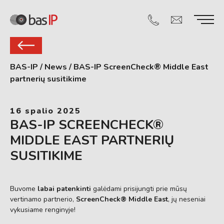
BAS-IP
/
News
/
BAS-IP ScreenCheck® Middle East
partnerių susitikime
16 spalio 2025
BAS-IP SCREENCHECK®
MIDDLE EAST PARTNERIŲ
SUSITIKIME
Buvome
labai patenkinti
galėdami prisijungti prie mūsų
vertinamo partnerio,
ScreenCheck® Middle East
, jų neseniai
vykusiame renginyje!