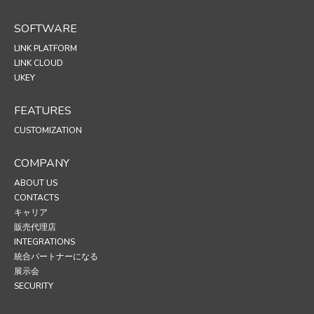
SOFTWARE
LINK PLATFORM
LINK CLOUD
UKEY
FEATURES
CUSTOMIZATION
COMPANY
ABOUT US
CONTACTS
キャリア
販売代理店
INTEGRATIONS
統合パートナーになる
展示会
SECURITY