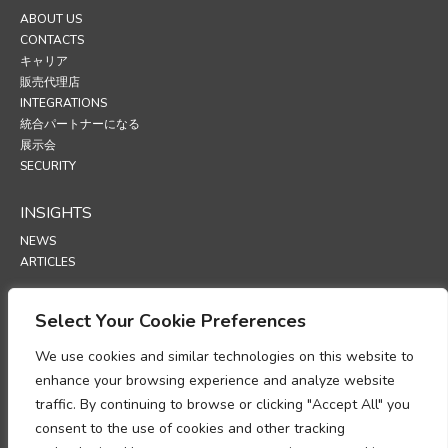
ABOUT US
CONTACTS
キャリア
販売代理店
INTEGRATIONS
統合パートナーになる
展示会
SECURITY
INSIGHTS
NEWS
ARTICLES
SUPPORT
Select Your Cookie Preferences
TECHNICAL PORTAL
We use cookies and similar technologies on this website to
enhance your browsing experience and analyze website
POLICIES
traffic. By continuing to browse or clicking "Accept All" you
プライバシーポリシー
consent to the use of cookies and other tracking
クッキーポリシー