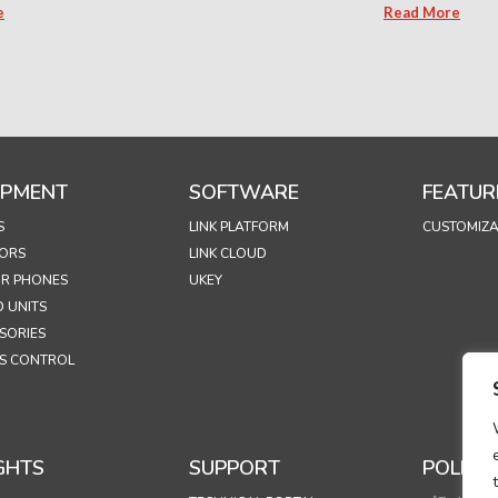
e
Read More
IPMENT
SOFTWARE
FEATUR
S
LINK PLATFORM
CUSTOMIZA
ORS
LINK CLOUD
R PHONES
UKEY
 UNITS
SORIES
S CONTROL
GHTS
SUPPORT
POLICIE