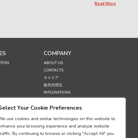
Read More
ES
COMPANY
TION
ABOUT US
CONTACTS
キャリア
販売代理店
INTEGRATIONS
統合パートナーになる
Select Your Cookie Preferences
展示会
SECURITY
We use cookies and similar technologies on this website to
enhance your browsing experience and analyze website
S
traffic. By continuing to browse or clicking "Accept All" you