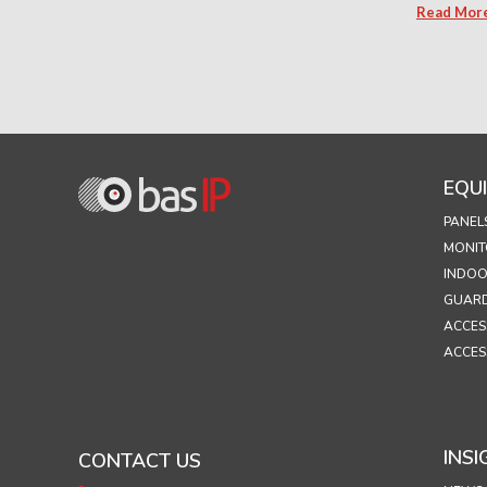
Read Mor
EQU
PANEL
MONIT
INDOO
GUARD
ACCES
ACCES
INSI
CONTACT US