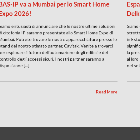
BAS-IP va a Mumbai per lo Smart Home
Espa
Expo 2026!
Delk
Siamo entusiasti di annunciare che le nostre ultime soluzioni
Siamo 
di citofonia IP saranno presentate allo Smart Home Expo di
strett
Mumbai. Potrete trovare le nostre apparecchiature presso lo
in Est
stand del nostro stimato partner, Cavitak. Venite a trovarci
signif
per esplorare il futuro dell’automazione degli edifici e del
la pre
controllo degli accessi sicuri. I nostri partner saranno a
al lor
disposizione […]
nel set
Read More