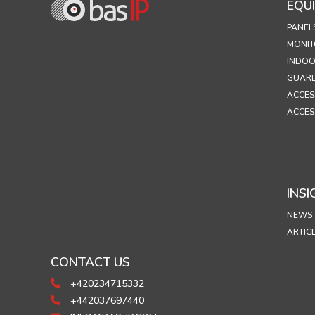
EQU
PANEL
MONIT
INDOO
GUARD
ACCES
ACCES
INSI
NEWS
ARTIC
CONTACT US
+420234715332
+442037697440