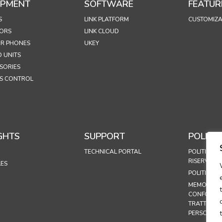
IPMENT
SOFTWARE
FEATUR
S
LINK PLATFORM
CUSTOMIZA
ORS
LINK CLOUD
R PHONES
UKEY
 UNITS
SORIES
S CONTROL
GHTS
SUPPORT
POLICIE
TECHNICAL PORTAL
POLITICA S
RISERVATE
LES
POLITICA S
MEMORAND
CONFORMIT
TRATTAMEN
PERSONALI