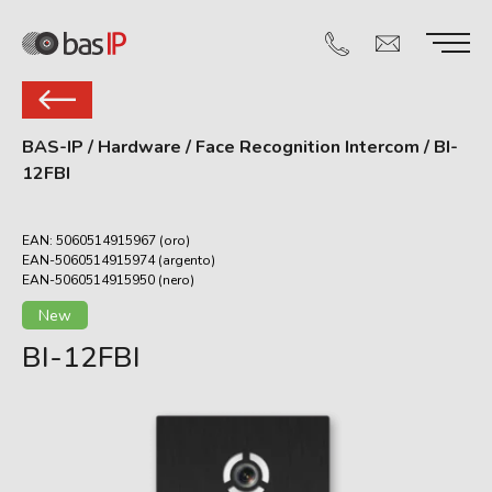
BAS-IP
/
Hardware
/
Face Recognition Intercom
/
BI-
12FBI
EAN: 5060514915967 (oro)
EAN-5060514915974 (argento)
EAN-5060514915950 (nero)
New
BI-12FBI