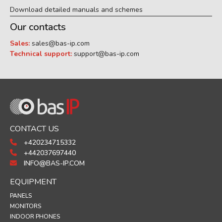
Download detailed manuals and schemes
Our contacts
Sales:
sales@bas-ip.com
Technical support:
support@bas-ip.com
CONTACT US
+420234715332
+442037697440
INFO@BAS-IP.COM
EQUIPMENT
PANELS
MONITORS
INDOOR PHONES