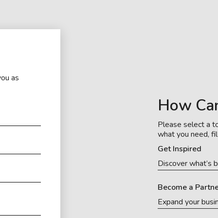
you as
How Ca
Please select a to
what you need, fil
Get Inspired
Discover what’s b
Become a Partne
Expand your busi