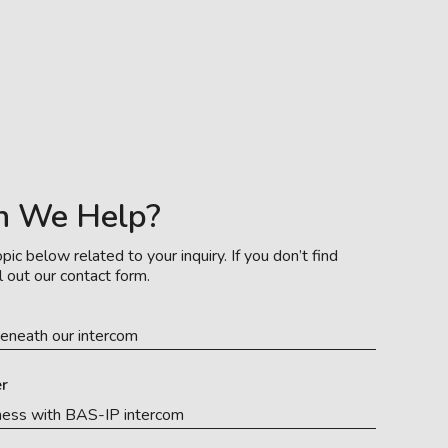
n We Help?
pic below related to your inquiry. If you don’t find
l out our contact form.
eneath our intercom
r
ness with BAS-IP intercom