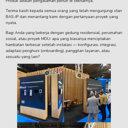
Produk adalah pengalaman penuh di sekitarnya.
Terima kasih kepada semua orang yang telah mengunjungi stan
BAS-IP dan menantang kami dengan pertanyaan proyek yang
nyata.
Bagi Anda yang bekerja dengan gedung residensial, perumahan
sosial, atau proyek MDU: apa yang biasanya menciptakan
hambatan terbesar setelah instalasi — konfigurasi, integrasi,
adaptasi penghuni (onboarding), panggilan layanan, atau
sesuatu yang lain?