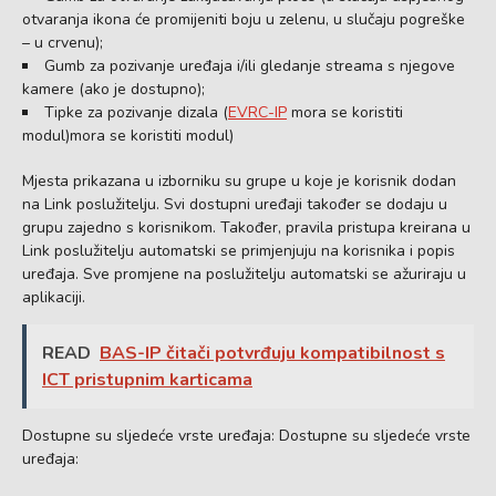
otvaranja ikona će promijeniti boju u zelenu, u slučaju pogreške
– u crvenu);
Gumb za pozivanje uređaja i/ili gledanje streama s njegove
kamere (ako je dostupno);
Tipke za pozivanje dizala (
EVRC-IP
mora se koristiti
modul)mora se koristiti modul)
Mjesta prikazana u izborniku su grupe u koje je korisnik dodan
na Link poslužitelju. Svi dostupni uređaji također se dodaju u
grupu zajedno s korisnikom. Također, pravila pristupa kreirana u
Link poslužitelju automatski se primjenjuju na korisnika i popis
uređaja. Sve promjene na poslužitelju automatski se ažuriraju u
aplikaciji.
READ
BAS-IP čitači potvrđuju kompatibilnost s
ICT pristupnim karticama
Dostupne su sljedeće vrste uređaja: Dostupne su sljedeće vrste
uređaja: