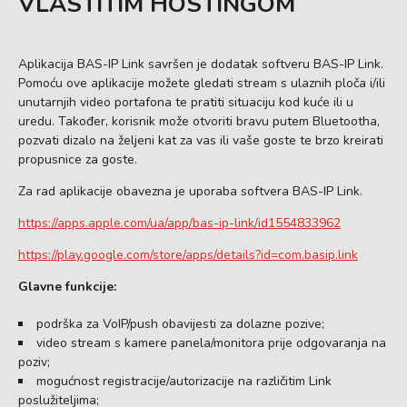
VLASTITIM HOSTINGOM
Aplikacija BAS-IP Link savršen je dodatak softveru BAS-IP Link.
Pomoću ove aplikacije možete gledati stream s ulaznih ploča i/ili
unutarnjih video portafona te pratiti situaciju kod kuće ili u
uredu. Također, korisnik može otvoriti bravu putem Bluetootha,
pozvati dizalo na željeni kat za vas ili vaše goste te brzo kreirati
propusnice za goste.
Za rad aplikacije obavezna je uporaba softvera BAS-IP Link.
https://apps.apple.com/ua/app/bas-ip-link/id1554833962
https://play.google.com/store/apps/details?id=com.basip.link
Glavne funkcije:
podrška za VoIP/push obavijesti za dolazne pozive;
video stream s kamere panela/monitora prije odgovaranja na
poziv;
mogućnost registracije/autorizacije na različitim Link
poslužiteljima;