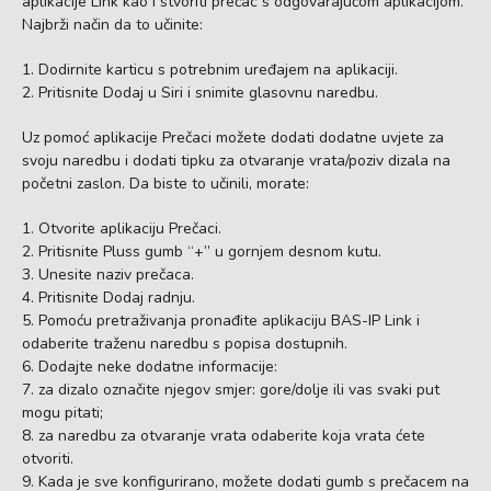
aplikacije Link kao i stvoriti prečac s odgovarajućom aplikacijom.
Najbrži način da to učinite:
Dodirnite karticu s potrebnim uređajem na aplikaciji.
Pritisnite Dodaj u Siri i snimite glasovnu naredbu.
Uz pomoć aplikacije Prečaci možete dodati dodatne uvjete za
svoju naredbu i dodati tipku za otvaranje vrata/poziv dizala na
početni zaslon. Da biste to učinili, morate:
Otvorite aplikaciju Prečaci.
Pritisnite Pluss gumb “+” u gornjem desnom kutu.
Unesite naziv prečaca.
Pritisnite Dodaj radnju.
Pomoću pretraživanja pronađite aplikaciju BAS-IP Link i
odaberite traženu naredbu s popisa dostupnih.
Dodajte neke dodatne informacije:
za dizalo označite njegov smjer: gore/dolje ili vas svaki put
mogu pitati;
za naredbu za otvaranje vrata odaberite koja vrata ćete
otvoriti.
Kada je sve konfigurirano, možete dodati gumb s prečacem na