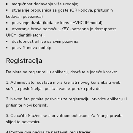
mogućnost dodavanja više uređaja;
stvaranje propusnica za goste (QR kodova, pristupnih
kodova i poveznica);
pozivanje dizala (kada se koristi EVRC-IP modul);
otvaranje brave pomoću UKEY (potrebna je dostupnost
UKEY identifikatora);
dostupnost arhive sa svim pozivima;
poziv članova obitelji.
Registracija
Da biste se registrirali u aplikaciji, dovršite sljedeće korake:
1. Administrator sustava mora kreirati novog korisnika u web
sučelju poslužitelja i poslati vam e-poruku potvrde.
2. Nakon što primite pozivnicu za registraciju, otvorite aplikaciju i
pritisnite Novi korisnik.
3. Označite Slažem se s privatnom politikom. Za čitanje pravila
slijedite poveznicu.
4.Postoje dva načina za nastavak registracije: