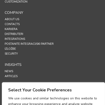
CUSTOMIZATION
COMPANY
ABOUT US
CONTACTS
KARIJERA
DISTRIBUTERI
INTEGRATIONS
POSTANITE INTEGRACIJSKI PARTNER
IZLOŽBE
SECURITY
INSIGHTS
NEWS
ARTICLES
SUPPORT
Select Your Cookie Preferences
TECHNICAL PORTAL
We use cookies and similar technologies on this website to
enhance your browsing experience and analyze website
POLICIES