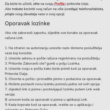
Da biste to učinili, idite na svoju
Profile
i pritisnite Izlaz.
Ako trebate koristiti svoj račun na više (uređaja) telefona/tableta,
pitajte svog davatelja veze o ovoj opciji.
Oporavak lozinke
Ako ste zaboravili zaporku, slijedite ove korake za oporavak
računa Link.
Na stranici za autorizaciju unesite naziv domene poslužitelja
veze koji koristite.
Unesite adresu e-pošte računa registriranu na poslužitelju.
Pritisnite Zaboravili ste? gumb u polju Lozinka.
Unesite svoju e-poštu kako biste primili kod za oporavak.
Pritisnite Dalje.
Otvorite e-poštu i pronađite pismo s podacima za oporavak.
Možete postaviti novu lozinku pomoću jedne od ovih opcija:
slijedeći link iz pisma i postavljajući lozinku putem Link web
verzije.
unosom koda za oporavak iz pisma u aplikaciji Link.
Kada kopirate kod za oporavak, vratite se u aplikaciju i
zalijepite ga. Pritisnite Dalje.