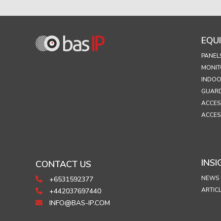
EQU
PANEL
MONIT
INDOO
GUARD
ACCES
ACCES
INSI
CONTACT US
NEWS
+6531592377
ARTIC
+442037697440
INFO@BAS-IP.COM