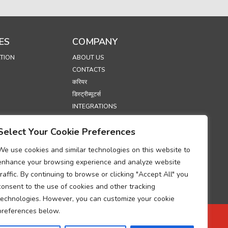
ES
COMPANY
TION
ABOUT US
CONTACTS
करियर
डिस्ट्रीब्यूटर्स
INTEGRATIONS
एकीकरण भागीदार बनें
Select Your Cookie Preferences
प्रदर्शनियां
SECURITY
We use cookies and similar technologies on this website to
enhance your browsing experience and analyze website
S
traffic. By continuing to browse or clicking "Accept All" you
consent to the use of cookies and other tracking
technologies. However, you can customize your cookie
प्रोसेसिंग अनुपालन पर
preferences below.