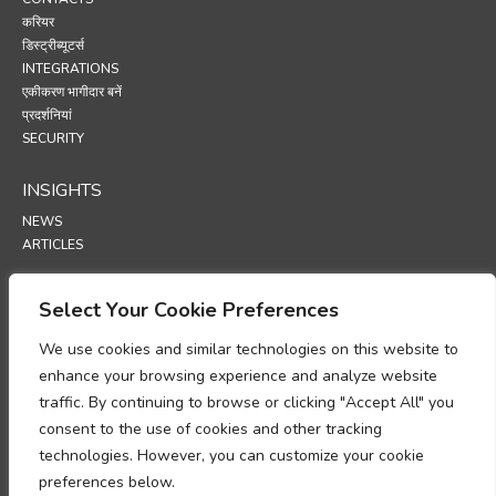
करियर
डिस्ट्रीब्यूटर्स
INTEGRATIONS
एकीकरण भागीदार बनें
प्रदर्शनियां
SECURITY
INSIGHTS
NEWS
ARTICLES
SUPPORT
Select Your Cookie Preferences
TECHNICAL PORTAL
We use cookies and similar technologies on this website to
enhance your browsing experience and analyze website
POLICIES
traffic. By continuing to browse or clicking "Accept All" you
गोपनीयता नीति
consent to the use of cookies and other tracking
कुकीज़ नीति
technologies. However, you can customize your cookie
व्यक्तिगत डेटा प्रोसेसिंग अनुपालन पर ज्ञापन
डेटा प्रोसेसिंग परिशिष्ट
preferences below.