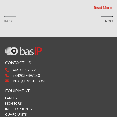
Read More
BACK
NEXT
CONTACT US
+6531592377
+442037697440
INFO@BAS-IP.COM
EQUIPMENT
PANELS
MONITORS
INDOOR PHONES
GUARD UNITS