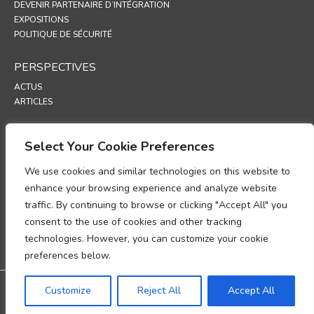
DEVENIR PARTENAIRE D’INTÉGRATION
EXPOSITIONS
POLITIQUE DE SÉCURITÉ
PERSPECTIVES
ACTUS
ARTICLES
ASSISTANCE
Select Your Cookie Preferences
PORTAIL TECHNIQUE
We use cookies and similar technologies on this website to
POLITIQUES
enhance your browsing experience and analyze website
traffic. By continuing to browse or clicking "Accept All" you
POLITIQUE DE CONFIDENTIALITÉ
consent to the use of cookies and other tracking
POLITIQUE RELATIVE AUX COOKIES
POLITIQUE DE PROTECTION DES DONNÉES
technologies. However, you can customize your cookie
UP
preferences below.
Garantie : 3 ans de garantie
Customize
Reject All
Accept All
@2026 Tous droits réservés