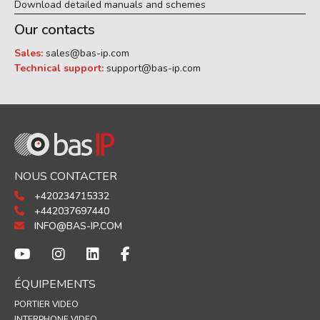
Download detailed manuals and schemes
Our contacts
Sales:
sales@bas-ip.com
Technical support:
support@bas-ip.com
NOUS CONTACTER
+420234715332
+442037697440
INFO@BAS-IP.COM
ÉQUIPEMENTS
PORTIER VIDEO
INTERPHONE VIDEO