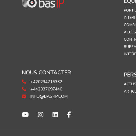
ÉQU
PORTI
INTER
COMBI
ACCES
CONTR
BUREA
INTER
NOUS CONTACTER
PER
+420234715332
ACTUS
+442037697440
ARTIC
INFO@BAS-IP.COM