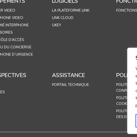
IPEMENTS
LOGICIELS
FONCTI
ER VIDEO
LA PLATEFORME LINK
FONCTION
PHONE VIDEO
LINK CLOUD
NÉ INTERPHONE
UKEY
SOIRES
ÔLE D’ACCÈS
U DU CONCIERGE
PHONE D’URGENCE
SPECTIVES
ASSISTANCE
POLITI
PORTAIL TECHNIQUE
POLITIQUE 
CONFIDENT
LES
POLITIQUE 
COOKIES
POLITIQUE
DES DONN