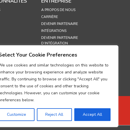
ONNALITÉS
ENTREPRISE
S
A PROPOS DE NOUS
CARRIÈRE
DEVENIR PARTENAIRE
INTÉGRATIONS
DEVENIR PARTENAIRE
D’INTÉGRATION
EXPOSITIONS
Select Your Cookie Preferences
POLITIQUE DE SÉCURITÉ
We use cookies and similar technologies on this website to
QUES
enhance your browsing experience and analyze website
traffic. By continuing to browse or clicking "Accept All" you
DE
consent to the use of cookies and other tracking
IALITÉ
technologies. However, you can customize your cookie
RELATIVE AUX
preferences below.
 DE PROTECTION
ÉES
Customize
Reject All
Accept All
UP