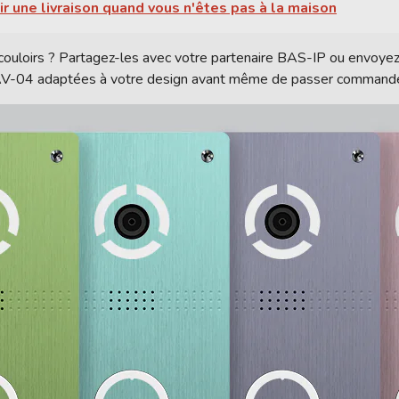
ir une livraison quand vous n'êtes pas à la maison
couloirs ? Partagez-les avec votre partenaire BAS-IP ou envoyez
ns AV-04 adaptées à votre design avant même de passer command