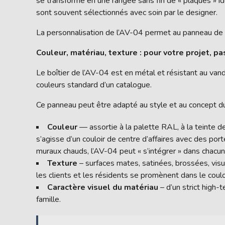
se transforme en une rangée sans fin de « plaques » 
sont souvent sélectionnés avec soin par le designer.
La personnalisation de l’AV-04 permet au panneau de n
Couleur, matériau, texture : pour votre projet, p
Le boîtier de l’AV-04 est en métal et résistant au vand
couleurs standard d’un catalogue.
Ce panneau peut être adapté au style et au concept du
Couleur
— assortie à la palette RAL, à la teinte 
s’agisse d’un couloir de centre d’affaires avec des po
muraux chauds, l’AV-04 peut « s’intégrer » dans chacun
Texture
– surfaces mates, satinées, brossées, visu
les clients et les résidents se promènent dans le coul
Caractère visuel du matériau
– d’un strict high-
famille.