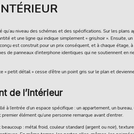
INTÉRIEUR
éré qu’au niveau des schémas et des spécifications. Sur les plan
ntité et une ligne qui indique simplement « gris/noir ». Ensuite, u
onçu est construit pour un prix conséquent, et à chaque étage, 
nes de panneaux d’interphone identiques qui ne soutiennent en rie
« petit détail » cesse d’être un point gris sur le plan et devienn
de l’intérieur
é à l’entrée d’un espace spécifique : un appartement, un bureau, u
ut premier élément qu’une personne remarque avant d’entrer.
eaucoup : métal froid, couleur standard (argent ou noir), texture 