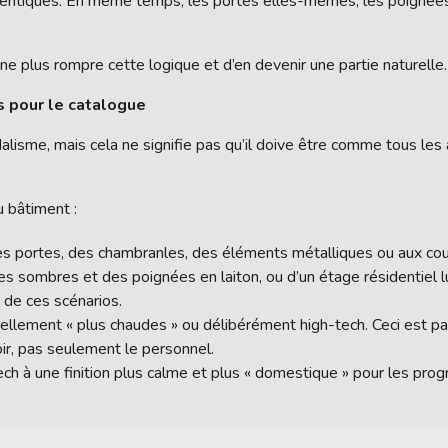
identiques. En même temps, les portes elles-mêmes, les poignées,
e plus rompre cette logique et d’en devenir une partie naturelle.
as pour le catalogue
alisme, mais cela ne signifie pas qu’il doive être comme tous les 
 bâtiment :
des portes, des chambranles, des éléments métalliques ou aux cou
rtes sombres et des poignées en laiton, ou d’un étage résidentie
 de ces scénarios.
ellement « plus chaudes » ou délibérément high-tech. Ceci est pa
oir, pas seulement le personnel.
tech à une finition plus calme et plus « domestique » pour les pro