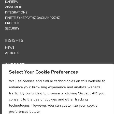
ΚΑΡΙΈΡΑ
ΔΙΑΝΟΜΕΊΣ
INTEGRATIONS
ΓΊΝΕΤΕ ΣΥΝΕΡΓΆΤΗΣ ΟΛΟΚΛΉΡΩΣΗΣ
ΕΚΘΕΣΕΙΣ
SECURITY
INSIGHTS
NEWS
ARTICLES
SUPPORT
Select Your Cookie Preferences
TECHNICAL PORTAL
We use cookies and similar technologies on this website to
POLICIES
enhance your browsing experience and analyze website
ΠΟΛΙΤΙΚΗ ΑΠΟΡΡΗΤΟΥ
traffic. By continuing to browse or clicking "Accept All" you
ΠΟΛΙΤΙΚΗ ΓΙΑ ΤΑ COOKIES
consent to the use of cookies and other tracking
ΥΠΟΜΝΗΜΑ ΣΧΕΤΙΚΑ ΜΕ ΤΗ ΣΥΜΜΟΡΦΩΣΗ ΣΤΗΝ ΕΠΕΞΕΡΓΑΣΙΑ
technologies. However, you can customize your cookie
ΠΡΟΣΩΠΙΚΩΝ ΔΕΔΟΜΕΝΩΝ
ΠΑΡΑΡΤΗΜΑ ΕΠΕΞΕΡΓΑΣΙΑΣ ΔΕΔΟΜΕΝΩΝ
preferences below.