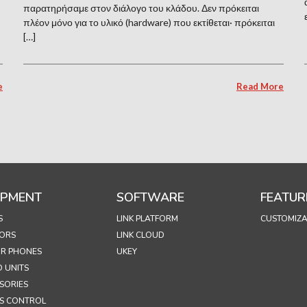
παρατηρήσαμε στον διάλογο του κλάδου. Δεν πρόκειται
πλέον μόνο για το υλικό (hardware) που εκτίθεται· πρόκειται
[…]
e
Read More
IPMENT
SOFTWARE
FEATUR
S
LINK PLATFORM
CUSTOMIZA
ORS
LINK CLOUD
R PHONES
UKEY
 UNITS
SORIES
S CONTROL