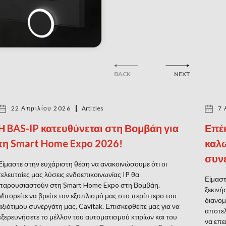
BACK
NEXT
22 Απριλίου 2026
Articles
7 
Η BAS-IP κατευθύνεται στη Βομβάη για
Επέκ
τη Smart Home Expo 2026!
καλω
συν
Είμαστε στην ευχάριστη θέση να ανακοινώσουμε ότι οι
τελευταίες μας λύσεις ενδοεπικοινωνίας IP θα
Είμαστ
παρουσιαστούν στη Smart Home Expo στη Βομβάη.
ξεκινή
Μπορείτε να βρείτε τον εξοπλισμό μας στο περίπτερο του
διανομ
αξιότιμου συνεργάτη μας, Cavitak. Επισκεφθείτε μας για να
αποτελ
εξερευνήσετε το μέλλον του αυτοματισμού κτιρίων και του
να επε