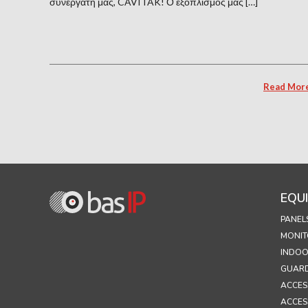
συνεργάτη μας, CAVITAK! Ο εξοπλισμός μας […]
Read Mor
EQU
PANEL
MONIT
INDOO
GUARD
ACCES
ACCES