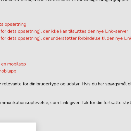
dets opsætning
 for dets opsætning), der ikke kan tilsluttes den nye Link-server
 for dets opsætning), der understøtter forbindelse til den nye Li
r en mobilapp
mobilapp
er relevante for din brugertype og udstyr. Hvis du har spørgsmål e
mmunikationsoplevelse, som Link giver. Tak for din fortsatte støt