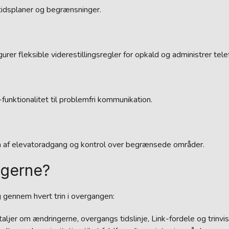
 tidsplaner og begrænsninger.
rer fleksible viderestillingsregler for opkald og administrer tel
funktionalitet til problemfri kommunikation.
n af elevatoradgang og kontrol over begrænsede områder.
ugerne?
g gennem hvert trin i overgangen:
er om ændringerne, overgangs tidslinje, Link-fordele og trinvise