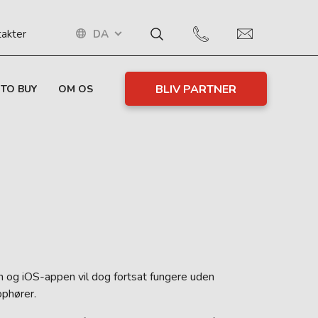
DA
akter
BLIV PARTNER
TO BUY
OM OS
n og iOS-appen vil dog fortsat fungere uden
ophører.