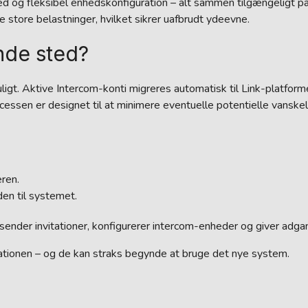
d og fleksibel enhedskonfiguration – alt sammen tilgængeligt på
e store belastninger, hvilket sikrer uafbrudt ydeevne.
nde sted?
igt. Aktive Intercom-konti migreres automatisk til Link-platfor
cessen er designet til at minimere eventuelle potentielle vanskel
eren.
en til systemet.
ender invitationer, konfigurerer intercom-enheder og giver adgan
tationen – og de kan straks begynde at bruge det nye system.