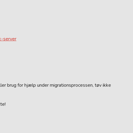
nk-server
ller brug for hjælp under migrationsprocessen, tøv ikke
te!