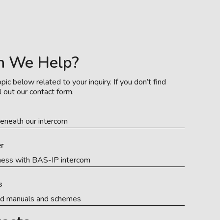
n We Help?
pic below related to your inquiry. If you don’t find
l out our contact form.
eneath our intercom
r
ness with BAS-IP intercom
s
ed manuals and schemes