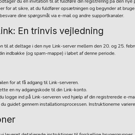
tager du en invitation til at fuldføre din registrering på den nye 
 for at sikre, at du fuldfører opsætningen og begynder at bruge 
 besvare dine spørgsmål via e-mail og andre supportkanaler.
ink: En trinvis vejledning
n til at deltage i den nye Link-server mellem den 20. og 25. febr
st din indbakke (og spam-mappe) i løbet af denne periode.
ailen for at få adgang til Link-serveren.
tte en ny adgangskode til din Link-konto.
du logge ind på Link-serveren ved hjælp af din registrerede e-m
r du guidet gennem installationsprocessen. Instruktionerne varier
oner
i leveret detaljerede instruktioner til forskellige brugergrupper: