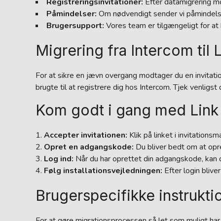
Registreringsinvitationer:
Efter datamigrering mod
Påmindelser:
Om nødvendigt sender vi påmindelser
Brugersupport:
Vores team er tilgængeligt for at
Migrering fra Intercom til L
For at sikre en jævn overgang modtager du en invitatio
brugte til at registrere dig hos Intercom. Tjek venlig
Kom godt i gang med Link
Accepter invitationen:
Klik på linket i invitationsm
Opret en adgangskode:
Du bliver bedt om at opre
Log ind:
Når du har oprettet din adgangskode, kan 
Følg installationsvejledningen:
Efter login blive
Brugerspecifikke instrukti
For at gøre migrationsprocessen så let som muligt har v