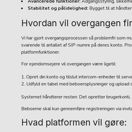
Avancerede funktioner:
Adgangsstyring, sikkerhe
Stabilitet og pålidelighed:
Bygget til at håndter
Hvordan vil overgangen fi
Vi har gjort overgangsprocessen så problemfri som mul
svarende til antallet af SIP-numre på deres konto. Pro
platformfunktioner.
For ejendomsejere vil overgangen være ligetil:
Opret din konto og tilslut intercom-enheder til serv
Udfyld en tabel med beboeroplysninger og upload d
Systemet håndterer resten: Det opretter brugerkonti, s
Beboerne skal kun gennemføre registreringen via invi
Hvad platformen vil gøre: