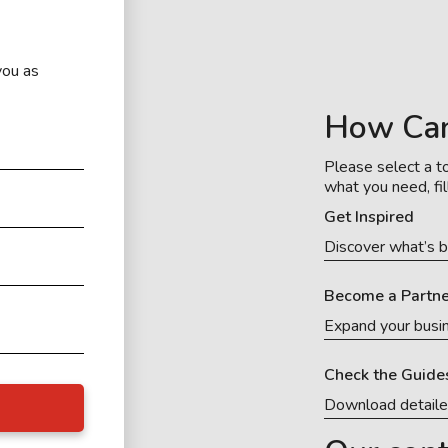
you as
How Ca
Please select a to
what you need, fil
Get Inspired
Discover what’s b
Become a Partne
Expand your busi
Check the Guide
Download detail