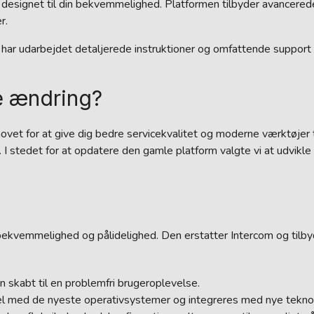
sning designet til din bekvemmelighed. Platformen tilbyder avancered
r.
vi har udarbejdet detaljerede instruktioner og omfattende suppo
e ændring?
hovet for at give dig bedre servicekvalitet og moderne værktøjer 
 stedet for at opdatere den gamle platform valgte vi at udvikle 
bekvemmelighed og pålidelighed. Den erstatter Intercom og tilbyde
gn skabt til en problemfri brugeroplevelse.
l med de nyeste operativsystemer og integreres med nye teknol