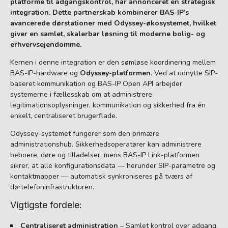
platforme til adgangskontrol, har annonceret en strategisk
integration. Dette partnerskab kombinerer BAS-IP’s
avancerede dørstationer med Odyssey-økosystemet, hvilket
giver en samlet, skalerbar løsning til moderne bolig- og
erhvervsejendomme.
Kernen i denne integration er den sømløse koordinering mellem
BAS-IP-hardware og
Odyssey-platformen
. Ved at udnytte SIP-
baseret kommunikation og BAS-IP Open API arbejder
systemerne i fællesskab om at administrere
legitimationsoplysninger, kommunikation og sikkerhed fra én
enkelt, centraliseret brugerflade.
Odyssey-systemet fungerer som den primære
administrationshub. Sikkerhedsoperatører kan administrere
beboere, døre og tilladelser, mens BAS-IP Link-platformen
sikrer, at alle konfigurationsdata — herunder SIP-parametre og
kontaktmapper — automatisk synkroniseres på tværs af
dørtelefoninfrastrukturen.
Vigtigste fordele:
Centraliseret administration
– Samlet kontrol over adgang,