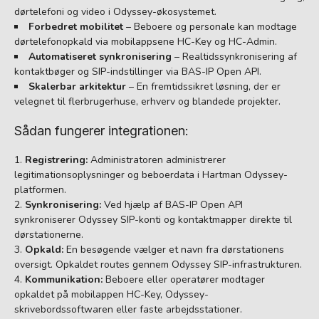
dørtelefoni og video i Odyssey-økosystemet.
Forbedret mobilitet
– Beboere og personale kan modtage
dørtelefonopkald via mobilappsene HC-Key og HC-Admin.
Automatiseret synkronisering
– Realtidssynkronisering af
kontaktbøger og SIP-indstillinger via BAS-IP Open API.
Skalerbar arkitektur
– En fremtidssikret løsning, der er
velegnet til flerbrugerhuse, erhverv og blandede projekter.
Sådan fungerer integrationen:
Registrering:
Administratoren administrerer
legitimationsoplysninger og beboerdata i Hartman Odyssey-
platformen.
Synkronisering:
Ved hjælp af BAS-IP Open API
synkroniserer Odyssey SIP-konti og kontaktmapper direkte til
dørstationerne.
Opkald:
En besøgende vælger et navn fra dørstationens
oversigt. Opkaldet routes gennem Odyssey SIP-infrastrukturen.
Kommunikation:
Beboere eller operatører modtager
opkaldet på mobilappen HC-Key, Odyssey-
skrivebordssoftwaren eller faste arbejdsstationer.