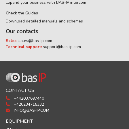
Expand your business with BAS-IP intercom
Check the Guides
Download detailed manuals and schemes
Our contacts
Sales:
sales@bas-ip.com
Technical support:
support@bas-ip.com
CONTACT US
+442037697440
+420234715332
INFO@BAS-IP.COM
EQUIPMENT