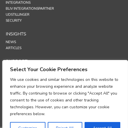
INTEGRATIONS
BLIV INTEGRATIONSPARTNER
UDSTILLINGER
SECURITY
INSIGHTS
NEWS
ARTICLES
SUPPORT
Select Your Cookie Preferences
TECHNICAL PORTAL
We use cookies and similar technologies on this website to
POLICIES
enhance your browsing experience and analyze website
PRIVATLIVSPOLITIK
traffic. By continuing to browse or clicking "Accept All" you
COOKIESPOLITIK
consent to the use of cookies and other tracking
MEMORANDUM OM OVERHOLDELSE AF BEHANDLING AF
technologies. However, you can customize your cookie
PERSONOPLYSNINGER
preferences below.
TILLÆG OM DATABEHANDLING
UP