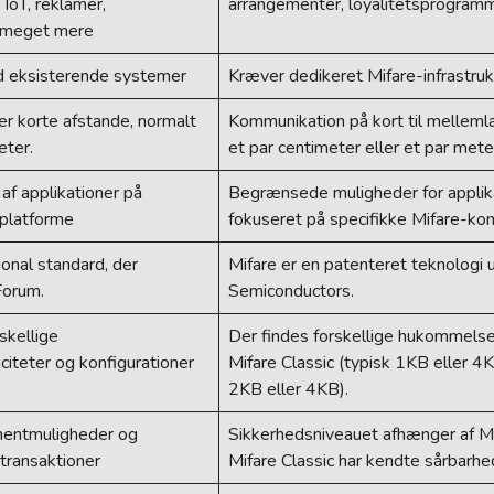
 IoT, reklamer,
arrangementer, loyalitetsprogramm
 meget mere
d eksisterende systemer
Kræver dedikeret Mifare-infrastruk
r korte afstande, normalt
Kommunikation på kort til mellemla
eter.
et par centimeter eller et par mete
 af applikationer på
Begrænsede muligheder for applika
 platforme
fokuseret på specifikke Mifare-ko
ional standard, der
Mifare er en patenteret teknologi 
Forum.
Semiconductors.
skellige
Der findes forskellige hukommels
teter og konfigurationer
Mifare Classic (typisk 1KB eller 4K
2KB eller 4KB).
ementmuligheder og
Sikkerhedsniveauet afhænger af Mi
 transaktioner
Mifare Classic har kendte sårbarhe