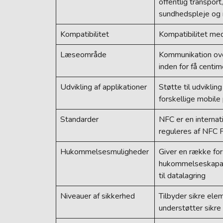
offentlig transport,
sundhedspleje og
Kompatibilitet
Kompatibilitet me
Læseområde
Kommunikation ove
inden for få centim
Udvikling af applikationer
Støtte til udvikling
forskellige mobile
Standarder
NFC er en internat
reguleres af NFC 
Hukommelsesmuligheder
Giver en række for
hukommelseskapaci
til datalagring
Niveauer af sikkerhed
Tilbyder sikre el
understøtter sikre