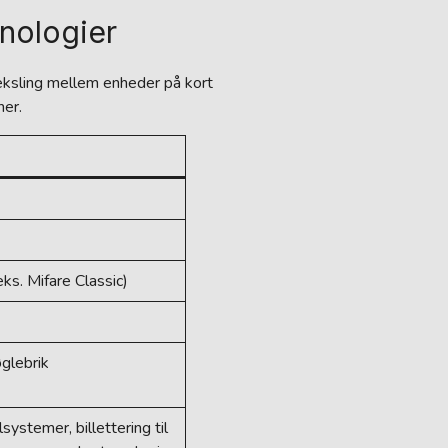
nologier
veksling mellem enheder på kort
ner.
ks. Mifare Classic)
øglebrik
systemer, billettering til