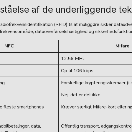
ståelse af de underliggende tek
adiofrekvensidentifikation (RFID) til at muliggøre sikker dataud
r frekvensområde, dataoverførselshastighed og sikkerhedsfunktio
NFC
Mifare
13.56 MHz
Op til 106 kbps
ing
Forskellige krypteringsskemaer (f.e
Nej, det er det ikke
e fleste smartphones
Kræver særligt Mifare-kort eller n
bilbetalinger, data,
Offentlig transport, adgangskontrol