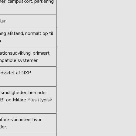
er, campuskort, parkering
tur
ng afstand, normalt op til
r.
tionsudvikling, primært
mpatible systemer
udviklet af NXP
esmuligheder, herunder
B) og Mifare Plus (typisk
fare-varianten, hvor
der.