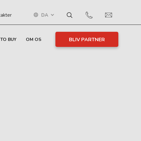
DA
akter
BLIV PARTNER
TO BUY
OM OS