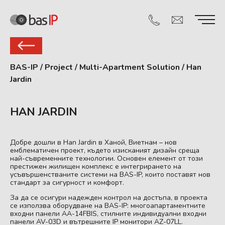
BAS-IP
/
Project
/
Multi-Apartment Solution
/
Han
Jardin
HAN JARDIN
Добре дошли в Han Jardin в Ханой, Виетнам – нов
емблематичен проект, където изисканият дизайн среща
най-съвременните технологии. Основен елемент от този
престижен жилищен комплекс е интегрирането на
усъвършенстваните системи на BAS-IP, които поставят нов
стандарт за сигурност и комфорт.
За да се осигури надежден контрол на достъпа, в проекта
се използва оборудване на BAS-IP: многоапартаментните
входни панели AA-14FBIS, стилните индивидуални входни
панели AV-03D и вътрешните IP монитори AZ-07LL.