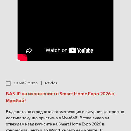
18 май 2026
Articles
BAS-IP на изложението Smart Home Expo 2026 в
Мумбай!
Бъдещето на сградната автоматизация и сигурния контрол на
достъпа току-що пристигна в Мумбай! В това видео ви
отвеждаме зад кулисите на Smart Home Expo 2026 в
конгресния център Jio World, където най-новите IP