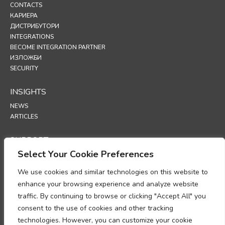
CONTACTS
КАРИЕРА
ДИСТРИБУТОРИ
INTEGRATIONS
BECOME INTEGRATION PARTNER
ИЗЛОЖБИ
SECURITY
INSIGHTS
NEWS
ARTICLES
SUPPORT
Select Your Cookie Preferences
TECHNICAL PORTAL
We use cookies and similar technologies on this website to
POLICIES
enhance your browsing experience and analyze website
ПОЛИТИКА ЗА ПОВЕРИТЕЛНОСТ
traffic. By continuing to browse or clicking "Accept All" you
ПОЛИТИКА ЗА ИЗПОЛЗВАНЕ НА „БИСКВИТКИ“ (COOKIES)
consent to the use of cookies and other tracking
МЕМОРАНДУМ ОТНОСНО СПАЗВАНЕТО НА ИЗИСКВАНИЯТА ЗА
technologies. However, you can customize your cookie
ОБРАБОТКА НА ЛИЧНИ ДАННИ