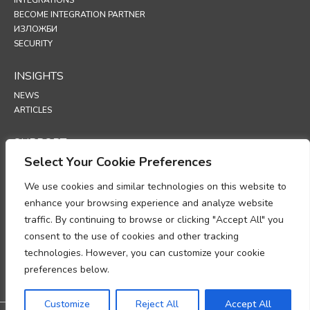
BECOME INTEGRATION PARTNER
ИЗЛОЖБИ
SECURITY
INSIGHTS
NEWS
ARTICLES
SUPPORT
Select Your Cookie Preferences
TECHNICAL PORTAL
We use cookies and similar technologies on this website to
POLICIES
enhance your browsing experience and analyze website
ПОЛИТИКА ЗА ПОВЕРИТЕЛНОСТ
traffic. By continuing to browse or clicking "Accept All" you
ПОЛИТИКА ЗА ИЗПОЛЗВАНЕ НА „БИСКВИТКИ“ (COOKIES)
consent to the use of cookies and other tracking
МЕМОРАНДУМ ОТНОСНО СПАЗВАНЕТО НА ИЗИСКВАНИЯТА ЗА
technologies. However, you can customize your cookie
ОБРАБОТКА НА ЛИЧНИ ДАННИ
ДОПЪЛНЕНИЕ ЗА ОБРАБОТКА НА ДАННИ
preferences below.
UP
Customize
Reject All
Accept All