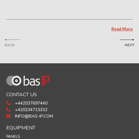
Read More
BACK
NEXT
CONTACT US
+442037697440
+420234715332
INFO@BAS-IP.COM
EQUIPMENT
PANELS