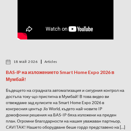
18 май 2026
Articles
BAS-IP на изложението Smart Home Expo 2026 в
Мумбай!
Бъдещето на сградната автоматизация и сигурния контрол на
достъпа току-що пристигна в Мумбай! В това видео ви
отвеждаме зад кулисите на Smart Home Expo 2026 в
конгресния център Jio World, където най-новите IP
домофонни решения на BAS-IP бяха изложени на преден
план. Огромни благодарности на нашия уважаван партньор,
CAVITAK! Нашето оборудване беше гордо представено на […]