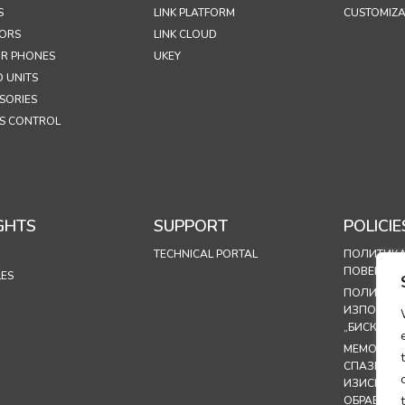
S
LINK PLATFORM
CUSTOMIZA
ORS
LINK CLOUD
R PHONES
UKEY
 UNITS
SORIES
S CONTROL
GHTS
SUPPORT
POLICIE
TECHNICAL PORTAL
ПОЛИТИКА
ПОВЕРИТЕ
LES
ПОЛИТИКА
ИЗПОЛЗВА
„БИСКВИТК
МЕМОРАН
СПАЗВАНЕ
ИЗИСКВАН
ОБРАБОТК