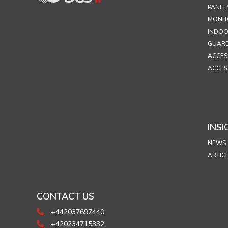
PANEL
MONIT
INDOO
GUARD
ACCES
ACCES
INSI
NEWS
ARTIC
CONTACT US
+442037697440
+420234715332