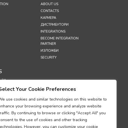
TION
ABOUT US
CONTACTS
КАРИЕРА
ДИСТРИБУТОРИ
INTEGRATIONS
BECOME INTEGRATION
PARTNER
ИЗЛОЖБИ
SECURITY
S
 ЗА
ЛНОСТ
Select Your Cookie Preferences
 ЗА
НЕ НА
We use cookies and similar technologies on this website to
И“ (COOKIES)
enhance your browsing experience and analyze website
ДУМ ОТНОСНО
traffic. By continuing to browse or clicking "Accept All" you
ТО НА
consent to the use of cookies and other tracking
ИЯТА ЗА
technologies. However, you can customize your cookie
А НА ЛИЧНИ