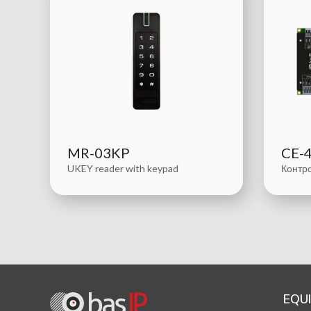
MR-03KP
CE-
UKEY reader with keypad
Контро
EQU