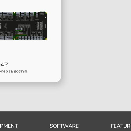
44P
лер за достъп
IPMENT
SOFTWARE
FEATUR