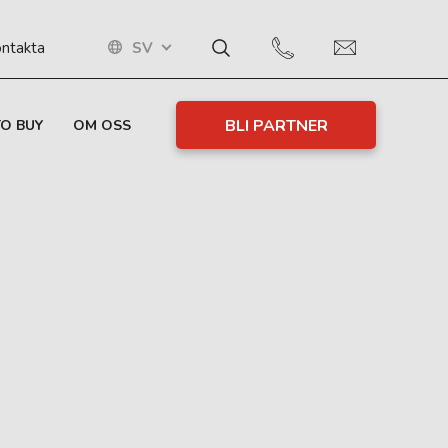
SV
ntakta
BLI PARTNER
O BUY
OM OSS