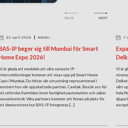
BACK
NEXT
22 april 2026
Articles
7 
BAS-IP beger sig till Mumbai för Smart
Expa
Home Expo 2026!
Delk
Vi är glada att meddela att våra senaste IP-
Vi är g
intercomlösningar kommer att visas upp på Smart Home
strate
Expo i Mumbai. Du hittar vår utrustning representerad i
Delkat
montern hos vår uppskattade partner, Cavitak. Besök oss för
vårt u
att utforska framtiden inom fastighetsautomation och säker
hela N
passerkontroll. Våra partners kommer att finnas på plats för
djupa 
att demonstrera hur BAS-IP integreras […]
excepti