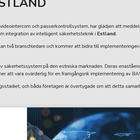
ESTLAND
r videointercom och passerkontrollsystem, har glädjen att meddela
nom integration av intelligent säkerhetsteknik i
Estland
.
llan två branschledare och kommer att bidra till implementeringe
 av säkerhetssystem på den estniska marknaden. Deras enaståen
r att vara ovärderlig för en framgångsrik implementering av BA
ngsstadiet, och båda företagen är övertygade om att detta sama