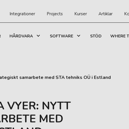
Integrationer
Projects
Kurser
Artiklar
Ko
R
HÅRDVARA
SOFTWARE
STÖD
WHERE T
trategiskt samarbete med STA tehniks OÜ i Estland
A VYER: NYTT
ARBETE MED