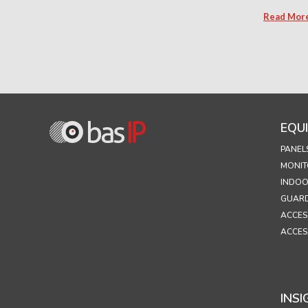
Read Mor
EQU
PANEL
MONIT
INDOO
GUARD
ACCES
ACCES
INSI