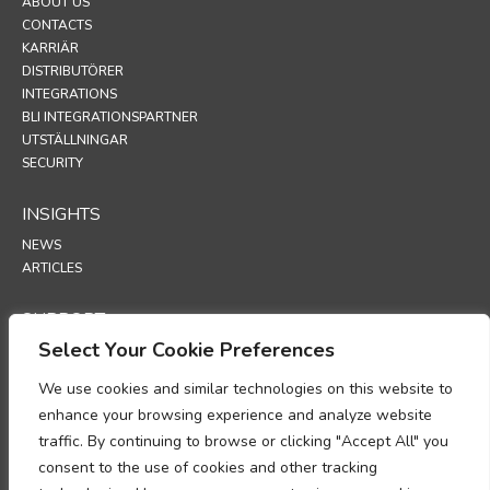
ABOUT US
CONTACTS
KARRIÄR
DISTRIBUTÖRER
INTEGRATIONS
BLI INTEGRATIONSPARTNER
UTSTÄLLNINGAR
SECURITY
INSIGHTS
NEWS
ARTICLES
SUPPORT
Select Your Cookie Preferences
TECHNICAL PORTAL
We use cookies and similar technologies on this website to
POLICIES
enhance your browsing experience and analyze website
INTEGRITETSPOLICY
traffic. By continuing to browse or clicking "Accept All" you
INFORMATIONSSKAPSLAR
consent to the use of cookies and other tracking
MEMORANDUM OM EFTERLEVNAD VID BEHANDLING AV