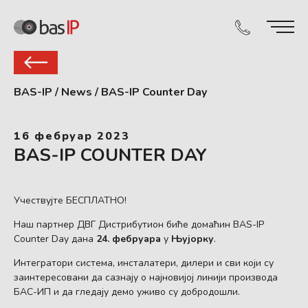
BAS-IP
/
News
/
BAS-IP Counter Day
16 фебруар 2023
BAS-IP COUNTER DAY
Учествујте БЕСПЛАТНО!
Наш партнер ДВГ Дистрибутион биће домаћин BAS-IP
Counter Day дана
24. фебруара
у
Њујорку
.
Интегратори система, инсталатери, дилери и сви који су
заинтересовани да сазнају о најновијој линији производа
БАС-ИП и да гледају демо уживо су добродошли.