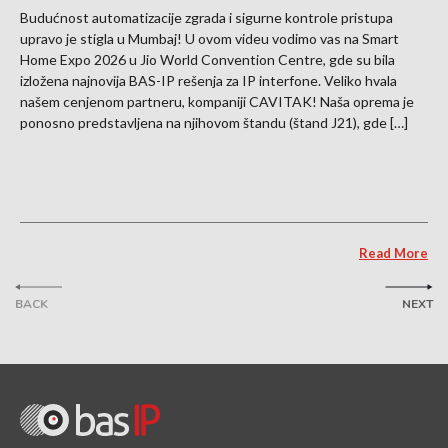
Budućnost automatizacije zgrada i sigurne kontrole pristupa
upravo je stigla u Mumbaj! U ovom videu vodimo vas na Smart
Home Expo 2026 u Jio World Convention Centre, gde su bila
izložena najnovija BAS-IP rešenja za IP interfone. Veliko hvala
našem cenjenom partneru, kompaniji CAVITAK! Naša oprema je
ponosno predstavljena na njihovom štandu (štand J21), gde […]
Read More
BACK
NEXT