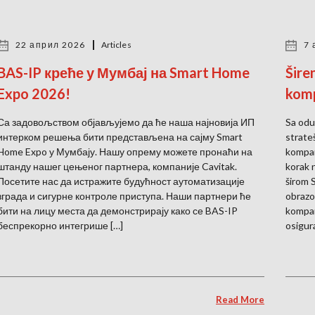
22 април 2026
Articles
7 
BAS-IP креће у Мумбај на Smart Home
Šire
Expo 2026!
komp
Са задовољством објављујемо да ће наша најновија ИП
Sa odu
интерком решења бити представљена на сајму Smart
strate
Home Expo у Мумбају. Нашу опрему можете пронаћи на
kompan
штанду нашег цењеног партнера, компаније Cavitak.
korak 
Посетите нас да истражите будућност аутоматизације
širom 
зграда и сигурне контроле приступа. Наши партнери ће
obrazo
бити на лицу места да демонстрирају како се BAS-IP
kompan
беспрекорно интегрише […]
osigur
Read More