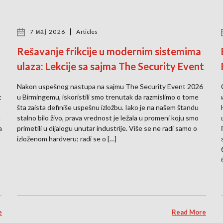
7 мај 2026
Articles
Rešavanje frikcije u modernim sistemima
ulaza: Lekcije sa sajma The Security Event
Nakon uspešnog nastupa na sajmu The Security Event 2026
t
u Birmingemu, iskoristili smo trenutak da razmislimo o tome
šta zaista definiše uspešnu izložbu. Iako je na našem štandu
a
stalno bilo živo, prava vrednost je ležala u promeni koju smo
a
primetili u dijalogu unutar industrije. Više se ne radi samo o
izloženom hardveru; radi se o […]
e
Read More