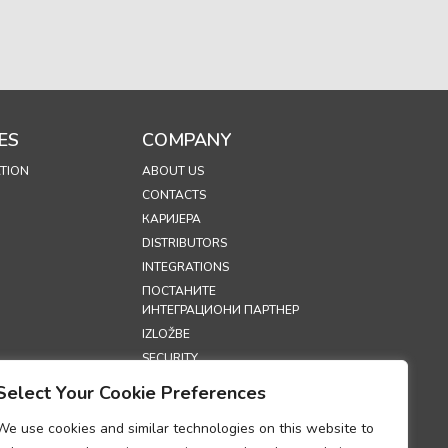
ES
COMPANY
TION
ABOUT US
CONTACTS
КАРИЈЕРА
DISTRIBUTORS
INTEGRATIONS
ПОСТАНИТЕ
ИНТЕГРАЦИОНИ ПАРТНЕР
IZLOŽBE
SECURITY
Select Your Cookie Preferences
S
We use cookies and similar technologies on this website to
 ПРИВАТНОСТИ