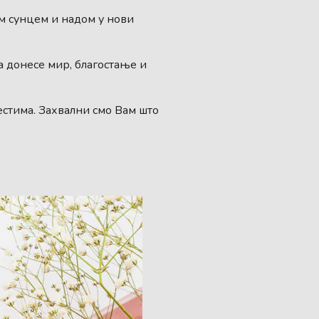
им сунцем и надом у нови
 донесе мир, благостање и
естима. Захвални смо Вам што