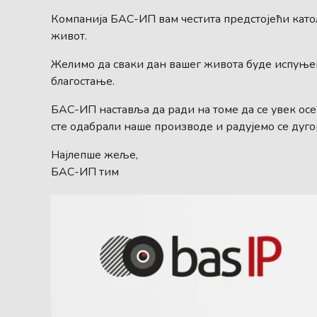
Компанија БАС-ИП вам честита предстојећи катол
живот.
Желимо да сваки дан вашег живота буде испуње
благостање.
БАС-ИП наставља да ради на томе да се увек ос
сте одабрали наше производе и радујемо се дуго
Најлепше жеље,
БАС-ИП тим