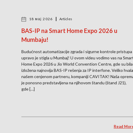
18 мај 2026
Articles
BAS-IP na Smart Home Expo 2026 u
Mumbaju!
Budućnost automatizacije zgrada i sigurne kontrole pristupa
upravo je stigla u Mumbaj! U ovom videu vodimo vas na Smar
Home Expo 2026 u Jio World Convention Centre, gde su bila
izložena najnovija BAS-IP rešenja za IP interfone. Veliko hval
našem cenjenom partneru, kompaniji CAVITAK! Naša oprem
je ponosno predstavljena na njihovom štandu (štand J21),
gde […]
Read Mor