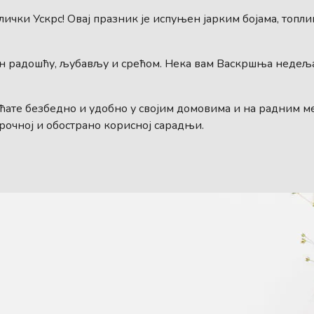
ички Ускрс! Овај празник је испуњен јарким бојама, топл
н радошћу, љубављу и срећом. Нека вам Васкршња недеља
ећате безбедно и удобно у својим домовима и на радним м
рочној и обострано корисној сарадњи.