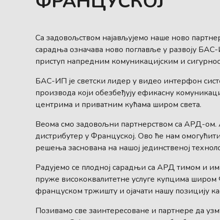
ФРАНЦУСКОЈ
Са задовољством најављујемо наше ново партнер
сарадња означава ново поглавље у развоју БАС
приступ напредним комуникацијским и сигурнос
БАС-ИП је светски лидер у видео интерфон сист
производа који обезбеђују ефикасну комуникац
центрима и приватним кућама широм света.
Веома смо задовољни партнерством са АРД-ом. А
дистрибутер у Француској. Ово ће нам омогући
решења заснована на нашој јединственој техноло
Радујемо се плодној сарадњи са АРД тимом и и
пруже висококвалитетне услуге купцима широм 
француском тржишту и ојачати нашу позицију к
Позивамо све заинтересоване и партнере да узм