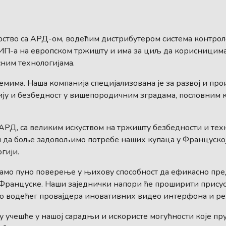
ство са АРД-ом, водећим дистрибутером система контроле
-ИП-а на европском тржишту и има за циљ да корисницима
ним технологијама.
емима. Наша компанија специјализована је за развој и п
ију и безбедност у вишепородичним зградама, пословним
РД, са великим искуством на тржишту безбедности и техн
ти да боље задовољимо потребе наших купаца у Француско
гији.
мамо пуно поверење у њихову способност да ефикасно пре
Француске. Наши заједнички напори ће проширити прису
ао водећег провајдера иновативних видео интерфона и ре
у учешће у нашој сарадњи и искористе могућности које пр