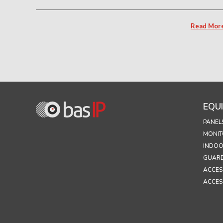
Read Mor
EQU
PANEL
MONIT
INDOO
GUARD
ACCES
ACCES