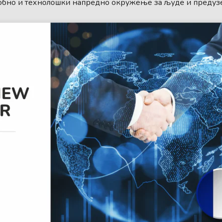
обно и технолошки напредно окружење за људе и предуз