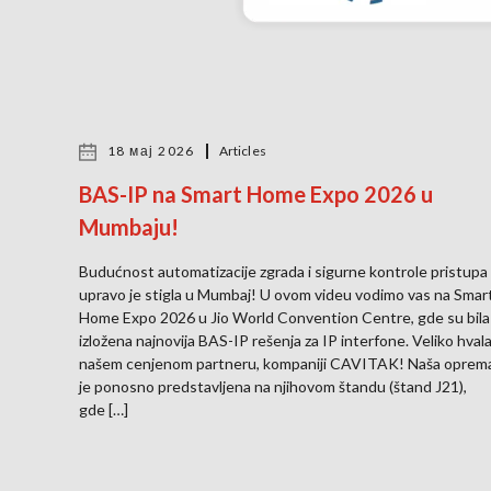
18 мај 2026
Articles
BAS-IP na Smart Home Expo 2026 u
Mumbaju!
Budućnost automatizacije zgrada i sigurne kontrole pristupa
upravo je stigla u Mumbaj! U ovom videu vodimo vas na Smar
Home Expo 2026 u Jio World Convention Centre, gde su bila
izložena najnovija BAS-IP rešenja za IP interfone. Veliko hval
našem cenjenom partneru, kompaniji CAVITAK! Naša oprem
je ponosno predstavljena na njihovom štandu (štand J21),
gde […]