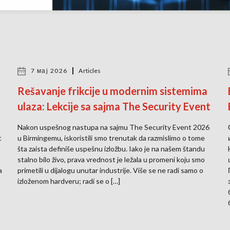
7 мај 2026
Articles
Rešavanje frikcije u modernim sistemima
ulaza: Lekcije sa sajma The Security Event
Nakon uspešnog nastupa na sajmu The Security Event 2026
t
u Birmingemu, iskoristili smo trenutak da razmislimo o tome
šta zaista definiše uspešnu izložbu. Iako je na našem štandu
a
stalno bilo živo, prava vrednost je ležala u promeni koju smo
a
primetili u dijalogu unutar industrije. Više se ne radi samo o
izloženom hardveru; radi se o […]