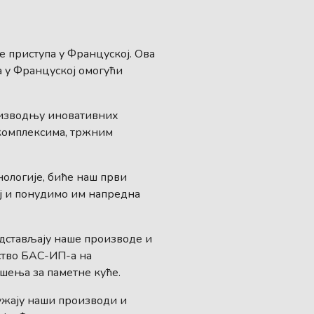
 приступа у Француској. Ова
 у Француској омогући
роизводњу иновативних
 комплексима, тржним
ологије, биће наш први
ј и понудимо им напредна
дстављају наше производе и
ство БАС-ИП-а на
шења за паметне куће.
ужају наши производи и