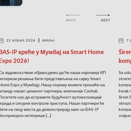
BACK
NEXT
22 април 2026
Articles
7 
BAS-IP креће у Мумбај на Smart Home
Šire
Expo 2026!
komp
Са задовољством објављујемо да ће наша најновија ИП
Sa odu
интерком решења бити представљена на сајму Smart
strate
Home Expo у Мумбају. Нашу опрему можете пронаћи на
kompan
штанду нашег цењеног партнера, компаније Cavitak.
korak 
Посетите нас да истражите будућност аутоматизације
širom 
зграда и сигурне контроле приступа. Наши партнери ће
obrazo
бити на лицу места да демонстрирају како се BAS-IP
kompan
беспрекорно интегрише […]
osigur