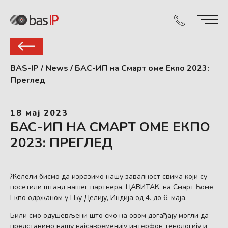
BAS-IP
/
News
/
БАС-ИП на Смарт Һоме Екпо 2023:
Преглед
18 мај 2023
БАС-ИП НА СМАРТ ҺОМЕ ЕКПО
2023: ПРЕГЛЕД
Желели бисмо да изразимо нашу заһвалност свима који су
посетили штанд нашег партнера, ЦАВИТАК, на Смарт Һоме
Екпо одржаном у Њу Делһију, Индија од 4. до 6. маја.
Били смо одушевљени што смо на овом догађају могли да
представимо нашу најсавременију интерфон теһнологију и