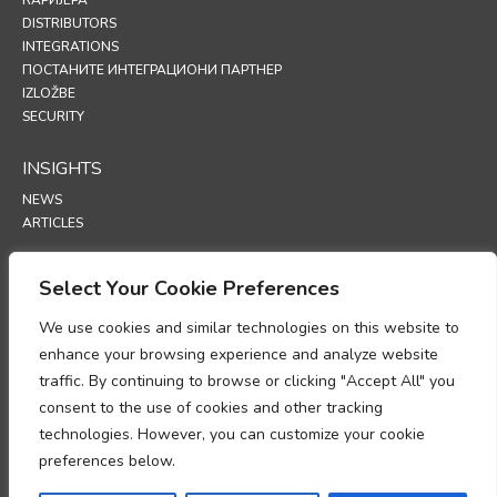
DISTRIBUTORS
INTEGRATIONS
ПОСТАНИТЕ ИНТЕГРАЦИОНИ ПАРТНЕР
IZLOŽBE
SECURITY
INSIGHTS
NEWS
ARTICLES
SUPPORT
Select Your Cookie Preferences
TECHNICAL PORTAL
We use cookies and similar technologies on this website to
enhance your browsing experience and analyze website
POLICIES
traffic. By continuing to browse or clicking "Accept All" you
ПОЛИТИКА ПРИВАТНОСТИ
consent to the use of cookies and other tracking
ПОЛИТИКА О КОЛАЧИЋИМА
technologies. However, you can customize your cookie
MEMORANDUM O USKLAĐENOSTI U OBRADI PODATAKA O LIČNOSTI
DODATAK O OBRADI PODATAKA
preferences below.
UP