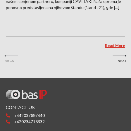
našem cenjenom partneru, kompaniji CAVITAK! Naša oprema je
ponosno predstavljena na njihovom štandu (štand J21), gde […]
Read More
BACK
NEXT
CONTACT US
+442037697440
+420234715332