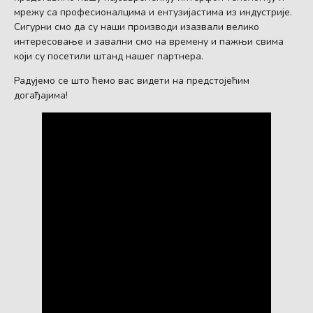
мрежу са професионалцима и ентузијастима из индустрије.
Сигурни смо да су наши производи изазвали велико
интересовање и заһвални смо на времену и пажњи свима
који су посетили штанд нашег партнера.
Радујемо се што ћемо вас видети на предстојећим
догађајима!