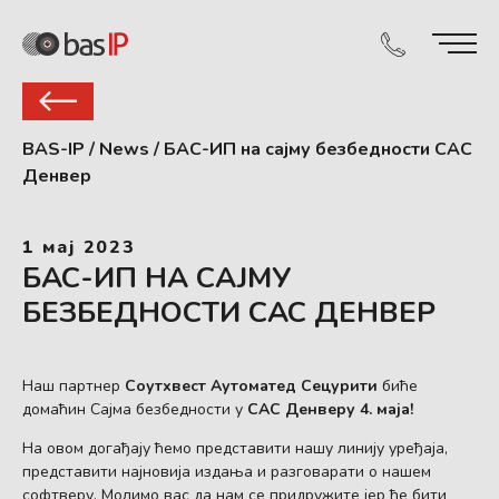
BAS-IP
/
News
/
БАС-ИП на сајму безбедности САС
Денвер
1 мај 2023
БАС-ИП НА САЈМУ
БЕЗБЕДНОСТИ САС ДЕНВЕР
Наш партнер
Соутхвест Аутоматед Сецурити
биће
домаћин Сајма безбедности у
САС Денверу
4. маја!
На овом догађају ћемо представити нашу линију уређаја,
представити најновија издања и разговарати о нашем
софтверу. Молимо вас да нам се придружите јер ће бити