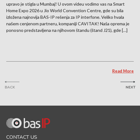
upravo je stigla u Mumbaj! U ovom videu vodimo vas na Smart
Home Expo 2026 u Jio World Convention Centre, gde su bila
izložena najnovija BAS-IP rešenja za IP interfone. Veliko hvala
našem cenjenom partneru, kompaniji CAVITAK! Naša oprema je
ponosno predstavljena na njihovom štandu (štand J21), gde […]
Read More
BACK
NEXT
CONTACT US