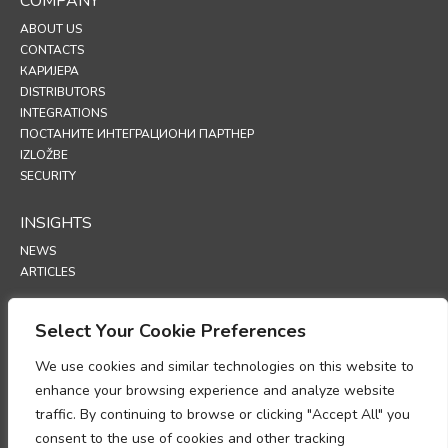
COMPANY
ABOUT US
CONTACTS
КАРИЈЕРА
DISTRIBUTORS
INTEGRATIONS
ПОСТАНИТЕ ИНТЕГРАЦИОНИ ПАРТНЕР
IZLOŽBE
SECURITY
INSIGHTS
NEWS
ARTICLES
SUPPORT
Select Your Cookie Preferences
TECHNICAL PORTAL
We use cookies and similar technologies on this website to
enhance your browsing experience and analyze website
POLICIES
traffic. By continuing to browse or clicking "Accept All" you
ПОЛИТИКА ПРИВАТНОСТИ
consent to the use of cookies and other tracking
ПОЛИТИКА О КОЛАЧИЋИМА